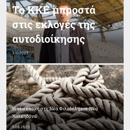
Το ΚΚΕ μπροστά
στις εκλογές της
αυτοδιοίκησης
3.10.2023
Η νέα εποχή στη Νέα Φιλαδέλφεια-Νέα
Χαλκηδόνα
5.08.2023