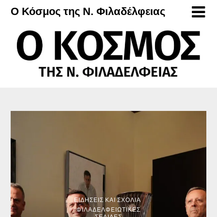
Μετάβαση
Ο Κόσμος της Ν. Φιλαδέλφειας
στο
περιεχόμενο
ΕΙΔΉΣΕΙΣ ΚΑΙ ΣΧΌΛΙΑ
ΦΙΛΑΔΕΛΦΕΙΏΤΙΚΕΣ
ΣΕΛΊΔΕΣ