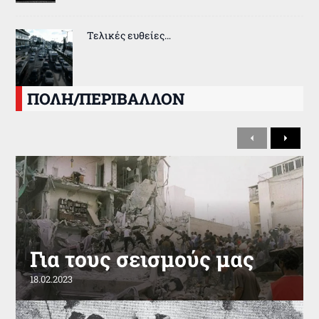
Τελικές ευθείες…
ΠΟΛΗ/ΠΕΡΙΒΑΛΛΟΝ
P
N
r
e
e
x
v
t
i
o
u
s
Για τους σεισμούς μας
18.02.2023