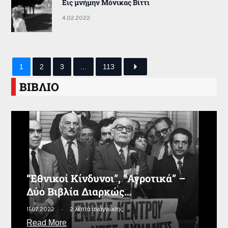
Εις μνήμην Μόνικας Βίττι
4.02.2022
1
2
3
...
113
ΒΙΒΛΙΟ
“Εθνικοί Κίνδυνοι”, “Αγροτικά” –
Δύο Βιβλία Διαρκώς…
11.07.2022
2 λεπτά ανάγνωσης
Read More