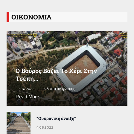
ΟΙΚΟΝΟΜΙΑ
Ο Βούρος Βάζει Το Χέρι Στην
Τσέπη…
22.06.2022
6 λεπτά ανάγνωσης
Read More
“Ουκρανική άνοιξη”
4.06.2022