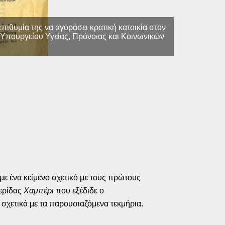
Υπεύθυνη Δή
Προσφυγικό 
θυμία της να αγοράσει κρατική κατοικία στον
Ασφαλίσεων
 Υπουργείου Υγείας, Πρόνοιας και Κοινωνικών
ε ένα κείμενο σχετικό με τους πρώτους
ερίδας
Χαμπέρι
που εξέδιδε ο
σχετικά με τα παρουσιαζόμενα τεκμήρια.