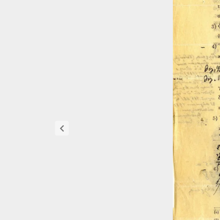
οδονίφτη και