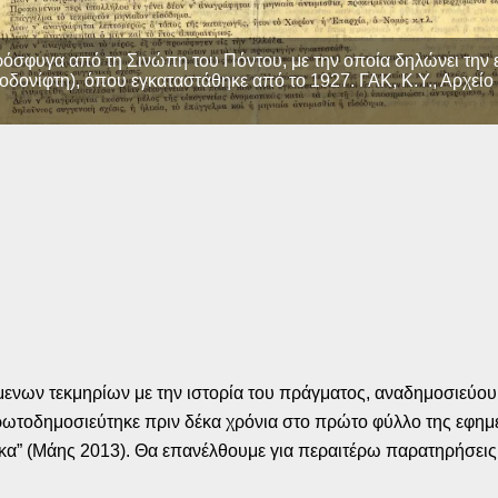
υγα από τη Σινώπη του Πόντου, με την οποία δηλώνει την επι
δονίφτη), όπου εγκαταστάθηκε από το 1927. ΓΑΚ, Κ.Υ., Αρχείο
νων τεκμηρίων με την ιστορία του πράγματος, αναδημοσιεύουμ
ωτοδημοσιεύτηκε πριν δέκα χρόνια στο πρώτο φύλλο της εφημ
α” (Μάης 2013). Θα επανέλθουμε για περαιτέρω παρατηρήσεις 