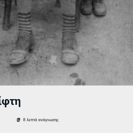
ίφτη
8
λεπτά ανάγνωσης