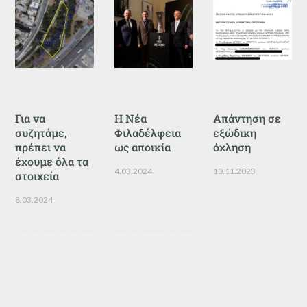
Για να
Η Νέα
Απάντηση σε
συζητάμε,
Φιλαδέλφεια
εξώδικη
πρέπει να
ως αποικία
όχληση
έχουμε όλα τα
4.03.2024
10.11.2023
στοιχεία
8.03.2024