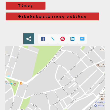
Τύπος
Φιλαδελφειώτικες σελίδες