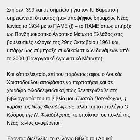
Στη σελ. 399 και σε σημείωση για τον Κ. Βαρουτσή
σημειώνεται ότι αυτός ήταν υποψήφιος δήμαρχος Νέας
Ιωνίας το 1934 με το ΠΑΜΕ (!) – το ΠΑΜΕ όπως υπήρξε
ως Πανδημοκρατικό Αγροτικό Μέτωπο Ελλάδος στις
βουλευτικές εκλογές της 29ης Οκτωβρίου 1961 και
υπάρχει ως σύμπραξη συνδικαλιστικών δυνάμεων από
το 2000 (Πανεργατικό Αγωνιστικό Μέτωπο).
Και κάτι τελευταίο, επί του παρόντος: αφού ο Λουκάς
Χριστοδούλου αποφάσισε να περπατήσει και σε
χωράφια φιλαδελφειώτικα, πώς δεν περιέλαβε στη
βιβλιογραφία του το βιβλίο μου
Πλατεία Πατριάρχου, η
καρδιά της Νέας Φιλαδέλφειας
, αλλά και το ιστολόγιο
Ο
Κόσμος της Ν. Φιλαδέλφειας
, το οποίο και σε πολλά της
Νέας Ιωνίας αναφέρεται;
Έχοντας διεξέλξθει το εν λόγω βιβλίο του Λουκά