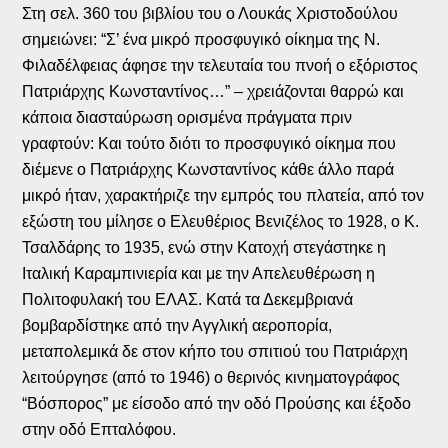
Στη σελ. 360 του βιβλίου του ο Λουκάς Χριστοδούλου
σημειώνει: “Σ’ ένα μικρό προσφυγικό οίκημα της Ν.
Φιλαδέλφειας άφησε την τελευταία του πνοή ο εξόριστος
Πατριάρχης Κωνσταντίνος…” – χρειάζονται θαρρώ και
κάποια διασταύρωση ορισμένα πράγματα πριν
γραφτούν: Και τούτο διότι το προσφυγικό οίκημα που
διέμενε ο Πατριάρχης Κωνσταντίνος κάθε άλλο παρά
μικρό ήταν, χαρακτήριζε την εμπρός του πλατεία, από τον
εξώστη του μίλησε ο Ελευθέριος Βενιζέλος το 1928, ο Κ.
Τσαλδάρης το 1935, ενώ στην Κατοχή στεγάστηκε η
Ιταλική Καραμπινιερία και με την Απελευθέρωση η
Πολιτοφυλακή του ΕΛΑΣ. Κατά τα Δεκεμβριανά
βομβαρδίστηκε από την Αγγλική αεροπορία,
μεταπολεμικά δε στον κήπο του σπιτιού του Πατριάρχη
λειτούργησε (από το 1946) ο θερινός κινηματογράφος
“Βόσπορος” με είσοδο από την οδό Προύσης και έξοδο
στην οδό Επταλόφου.