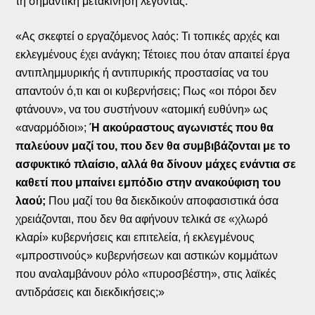
τη σημαντική μετακίνηση λέγοντας:
«Ας σκεφτεί ο εργαζόμενος λαός: Τι τοπικές αρχές και
εκλεγμένους έχει ανάγκη; Τέτοιες που όταν απαιτεί έργα
αντιπλημμυρικής ή αντιπυρικής προστασίας να του
απαντούν ό,τι και οι κυβερνήσεις; Πως «οι πόροι δεν
φτάνουν», να του συστήνουν «ατομική ευθύνη» ως
«αναρμόδιοι»;
Ή ακούραστους αγωνιστές που θα
παλεύουν μαζί του, που δεν θα συμβιβάζονται με το
ασφυκτικό πλαίσιο, αλλά θα δίνουν μάχες ενάντια σε
καθετί που μπαίνει εμπόδιο στην ανακούφιση του
λαού;
Που μαζί του θα διεκδικούν αποφασιστικά όσα
χρειάζονται, που δεν θα αφήνουν τελικά σε «χλωρό
κλαρί» κυβερνήσεις και επιτελεία, ή εκλεγμένους
«μπροστινούς» κυβερνήσεων και αστικών κομμάτων
που αναλαμβάνουν ρόλο «πυροσβέστη», στις λαϊκές
αντιδράσεις και διεκδικήσεις;»