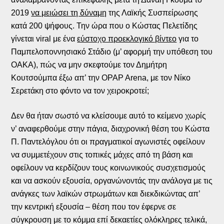
2019
να μειώσει τη δύναμη
της Λαϊκής Συσπείρωσης
κατά 200 ψήφους. Την ώρα που ο Κώστας Πελετίδης
γίνεται viral με ένα
εύστοχο προεκλογικό βίντεο
για το
Παμπελοποννησιακό Στάδιο (μ’ αφορμή την υπόθεση του
ΟΑΚΑ), πώς να μην σκεφτούμε τον Δημήτρη
Κουτσούμπα έξω απ’ την OPAP Arena, με τον Νίκο
Σερετάκη στο φόντο να τον χειροκροτεί;
Δεν θα ήταν σωστό να κλείσουμε αυτό το κείμενο χωρίς
ν’ αναφερθούμε στην πάγια, διαχρονική θέση του Κώστα
Π. Παντελόγλου ότι οι πραγματικοί αγωνιστές οφείλουν
να συμμετέχουν στις τοπικές μάχες από τη βάση και
οφείλουν να κερδίζουν τους κοινωνικούς συσχετισμούς
και να ασκούν εξουσία, οργανώνοντάς την ανάλογα με τις
ανάγκες των λαϊκών στρωμάτων και διεκδικώντας απ’
την κεντρική εξουσία – θέση που τον έφερνε σε
σύγκρουση με το κόμμα επί δεκαετίες ολόκληρες τελικά,