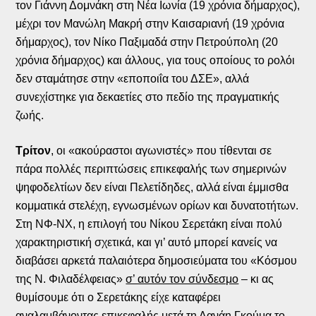
τον Γιάννη Δομνάκη στη Νέα Ιωνία (19 χρόνια δήμαρχος),
μέχρι τον Μανώλη Μακρή στην Καισαριανή (19 χρόνια
δήμαρχος), τον Νίκο Παξιμαδά στην Πετρούπολη (20
χρόνια δήμαρχος) και άλλους, για τους οποίους το ρολόι
δεν σταμάτησε στην «εποποιΐα του ΔΣΕ», αλλά
συνεχίστηκε για δεκαετίες στο πεδίο της πραγματικής
ζωής.
Τρίτον
, οι «ακούραστοι αγωνιστές» που τίθενται σε
πάρα πολλές περιπτώσεις επικεφαλής των σημερινών
ψηφοδελτίων δεν είναι Πελετίδηδες, αλλά είναι έμμισθα
κομματικά στελέχη, εγνωσμένων ορίων και δυνατοτήτων.
Στη ΝΦ-ΝΧ, η επιλογή του Νίκου Σερετάκη είναι πολύ
χαρακτηριστική σχετικά, και γι’ αυτό μπορεί κανείς να
διαβάσει αρκετά παλαιότερα δημοσιεύματα του «Κόσμου
της Ν. Φιλαδέλφειας»
σ’ αυτόν τον σύνδεσμο
– κι ας
θυμίσουμε ότι ο Σερετάκης είχε καταφέρει
αναλαμβάνοντας επικεφαλής μετά τη Δανάη Γκούμα το