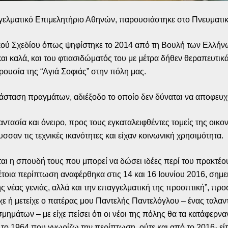
γγελματικό Επιμελητήριο Αθηνών, παρουσιάστηκε στο Πνευματικ
κού Σχεδίου όπως ψηφίστηκε το 2014 από τη Βουλή των Ελλήνων
αι καλά, και του φτιασιδώματός του με μέτρα δήθεν θεραπευτικ
ρουσία της “Αγιά Σοφιάς” στην πόλη μας.
τάσταση πραγμάτων, αδιέξοδο το οποίο δεν δύναται να αποφευχθ
ντασία και όνειρο, προς τους εγκαταλειφθέντες τομείς της οικο
σαν τις τεχνικές ικανότητες και είχαν κοινωνική χρησιμότητα.
αι η σπουδή τους που μπορεί να δώσει ιδέες περί του πρακτέο
τέτοια περίπτωση αναφέρθηκα στις 14 και 16 Ιουνίου 2016, ση
ης νέας γενιάς, αλλά και την επαγγελματική της προοπτική”, πρ
είχε ή μετείχε ο πατέρας μου Παντελής Παντελόγλου – ένας ταλα
ημάτων – με είχε πείσει ότι οι νέοι της πόλης θα τα κατάφερναν 
το 1964 που γνωρίζω την περίπτωση, ούτε και από το 2016· εί