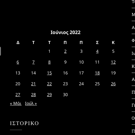
Τ
Μ
Α
Ιούνιος 2022
Φ
Δ
Τ
Τ
Π
Π
Σ
Κ
1
2
3
4
5
Ι
6
7
8
9
10
11
12
Κ
13
14
15
16
17
18
19
Α
20
21
22
23
24
25
26
Π
27
28
29
30
« Μάι
Ιούλ »
Γ
Ο
ΙΣΤΟΡΙΚΌ
Π