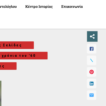
ντελόγλου
Κέντρο Ιστορίας
Επικοινωνία
ς Σελίδες
 χρόνια του '60
ες