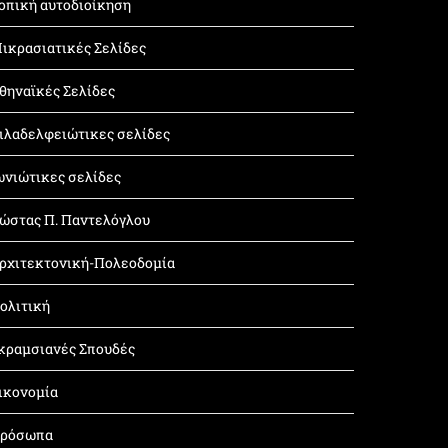
οπική αυτοδιοίκηση
ικρασιατικές Σελίδες
θηναϊκές Σελίδες
ιλαδελφειώτικες σελίδες
ωνιώτικες σελίδες
ώστας Π. Παντελόγλου
ρχιτεκτονική-Πολεοδομία
ολιτική
κραμσιανές Σπουδές
ικονομία
ρόσωπα