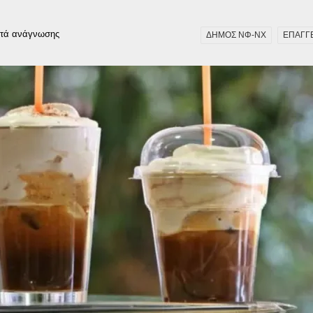
τά ανάγνωσης
ΔΗΜΟΣ ΝΦ-ΝΧ
ΕΠΑΓΓ