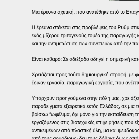
Μια έρευνα σχετική, που ανατέθηκε από το Επα
Η έρευνα στέκεται στις προβλέψεις του Ρυθμιστι
ενός μίζερου τριτογενούς τομέα της παραγωγής κ
και την αντιμετώπιση των συνεπειών από την πα
Είναι καθαρό: Σε αδιέξοδο οδηγεί η σημερινή κα
Χρειάζεται προς τούτο δημιουργική στροφή, με φα
έδιναν εργασία, παραγωγική εργασία, που ανέπτυσ
Υπάρχουν προηγούμενα στην πόλη μας, χρειάζετ
παραδείγματα εξαιρετικά εκτός Ελλάδος, σε μια 
βρίσκω “ωφέλιμα, όχι μόνο για την εκπαίδευση τ
εργαζόμενος στις βιοτεχνικές επιχειρήσεις που 
αντικειμένων από πλαστική ύλη, μα και ψευδοκοσμ
από τους αρμόδιους· δεν τους δόθηκε όμως από 