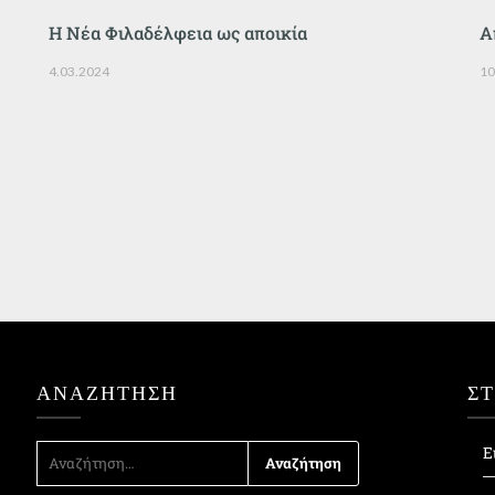
Η Νέα Φιλαδέλφεια ως αποικία
Α
4.03.2024
10
ΑΝΑΖΉΤΗΣΗ
Σ
ΑΝΑΖΉΤΗΣΗ
Ε
ΓΙΑ: