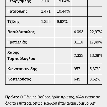
Γεωργαμλής
2.118
15,04%
Γατσούλης
1.471
10,44%
Τζέλης
1.355
9,62%
Βασιλόπουλος
4.093
22,97%
Γρετζελιάς
3.116
17,49%
Χάρης
2.333
13,09%
Τομπούλογλου
Κωνσταντινίδης
957
5,37%
Κοπελούσος
645
3,62%
Πρώτο
: Ο Γιάννης Βούρος ήρθε πρώτος, αλλά έχασε σε
όλα τα επίπεδα, όπως εξάλλου ήταν αναμενόμενο. Απ’