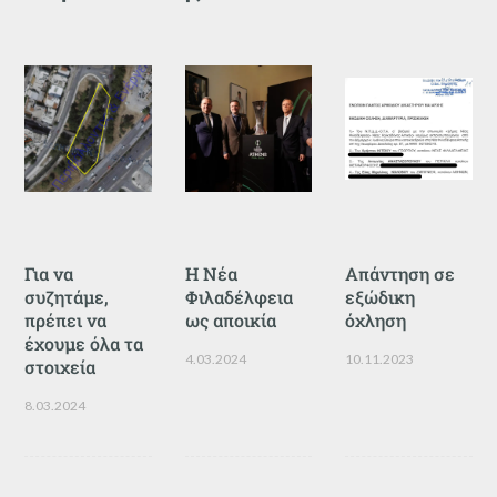
Για να
Η Νέα
Απάντηση σε
συζητάμε,
Φιλαδέλφεια
εξώδικη
πρέπει να
ως αποικία
όχληση
έχουμε όλα τα
4.03.2024
10.11.2023
στοιχεία
8.03.2024