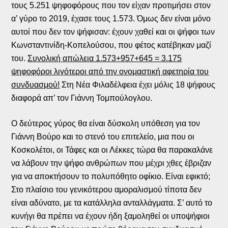
τους 5.251 ψηφοφόρους που τον είχαν προτιμήσει στον
α’ γύρο το 2019, έχασε τους 1.573. Όμως δεν είναι μόνο
αυτοί που δεν τον ψήφισαν: έχουν χαθεί και οι ψήφοι των
Κωνσταντινίδη-Κοπελούσου, που φέτος κατέβηκαν μαζί
του.
Συνολική απώλεια 1.573+957+645 = 3.175
ψηφοφόροι λιγότεροι από την ονομαστική αφετηρία του
συνδυασμού!
Στη Νέα Φιλαδέλφεια έχει μόλις 18 ψήφους
διαφορά απ’ τον Γιάννη Τομπούλογλου.
Ο δεύτερος γύρος θα είναι δύσκολη υπόθεση για τον
Γιάννη Βούρο και το στενό του επιτελείο, μια που οι
Κοσκολέτοι, οι Τάφες και οι Λέκκες τώρα θα παρακαλάνε
να λάβουν την ψήφο ανθρώπων που μέχρι χθες έβριζαν
για να αποκτήσουν το πολυπόθητο οφίκιο. Είναι εφικτό;
Στο πλαίσιο του γενικότερου αμοραλισμού τίποτα δεν
είναι αδύνατο, με τα κατάλληλα ανταλλάγματα. Σ’ αυτό το
κυνήγι θα πρέπει να έχουν ήδη ξαμοληθεί οι υποψήφιοι