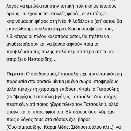
λόγος να εμπλέκεται στην τοπική πολιτική με τέτοιους
όρους. Το έχουμε πει πολλές φορές, δεν υπάρχει
κιτρινόμαυρη ψήφος στη Νέα Φιλαδέλφεια (επ’ αυτού θα
επανέλθουμε αναλυτικότερα). Και οι υποψήφιοί του,
ειδικότερα οι πλέον καλοπροαίρετοι, θα πρέπει να
αναθεωρήσουν και να ξανασκεφτούν ποια τα
προβλήματα της πόλης πολύ περισσότερο απ’ το αν
στηρίζει ο Νεστορίδης…
Πέμπτο:
Ο συνδυασμός Γατσούλη είχε την εντατικότερη
παρουσία στα σόσιαλ μίντια με ένα σωρό υποψηφίους,
αλλά πέτυχε τη χειρότερη επίδοση. Φταίει ο Γατσούλης
(το “ψηφίζεις Γατσούλη βγάζεις Γατσούλη” δεν υπήρξε
πειστικό, γιατί ποιος ήξερε τελικά τον Γατσούλη;), αλλά
φταίνε και οι υποψήφιοί του. Ελπίζουμε όσοι νόμιζαν
πως ο λόγος τους στα σόσιαλ έχει βάρος
(Ουσταμπασίδης, Καραηλίδης, Σιδηροπούλου κλπ.), να