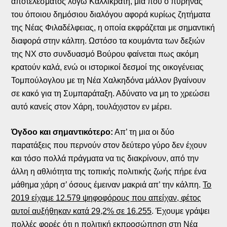
αποτελέσματος λόγω Καλλικράτη, μια που ο πυρήνας
του όποιου δημόσιου διαλόγου αφορά κυρίως ζητήματα
της Νέας Φιλαδέλφειας, η οποία εκφράζεται με σημαντική
διαφορά στην κάλπη. Ωστόσο τα κουμάντα των δεξιών
της ΝΧ στο συνδυασμό Βούρου φαίνεται πως ακόμη
κρατούν καλά, ενώ οι ιστορικοί δεσμοί της οικογένειας
Τομπούλογλου με τη Νέα Χαλκηδόνα μάλλον βγαίνουν
σε κακό για τη Συμπαράταξη. Αδύνατο να μη το χρεώσει
αυτό κανείς στον Χάρη, τουλάχιστον εν μέρει.
Όγδοο και σημαντικότερο:
Απ’ τη μια οι δύο
παρατάξεις που περνούν στον δεύτερο γύρο δεν έχουν
και τόσο πολλά πράγματα να τις διακρίνουν, από την
άλλη η αθλιότητα της τοπικής πολιτικής ζωής πήρε ένα
μάθημα χάρη σ’ όσους έμειναν μακριά απ’ την κάλπη.
Το
2019 είχαμε 12.579 ψηφοφόρους που απείχαν, φέτος
αυτοί αυξήθηκαν κατά 29,2% σε 16.255
. Έχουμε γράψει
πολλές φορές ότι η πολιτική εκπροσώπηση στη Νέα