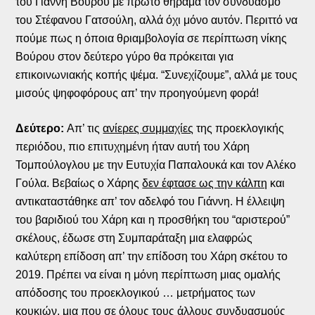
του Γιάννη Βούρου με πρώτο θήραμα τον συνδυασμό
του Στέφανου Γατσούλη, αλλά όχι μόνο αυτόν. Περιττό να
πούμε πως η όποια θριαμβολογία σε περίπτωση νίκης
Βούρου στον δεύτερο γύρο θα πρόκειται για
επικοινωνιακής κοπής ψέμα. “Συνεχίζουμε”, αλλά με τους
μισούς ψηφοφόρους απ’ την προηγούμενη φορά!
Δεύτερο:
Απ’ τις
ανίερες συμμαχίες
της προεκλογικής
περιόδου, πιο επιτυχημένη ήταν αυτή του Χάρη
Τομπούλογλου με την Ευτυχία Παπαλουκά και τον Αλέκο
Γούλα. Βεβαίως ο Χάρης
δεν έφτασε ως την κάλπη
και
αντικαταστάθηκε απ’ τον αδελφό του Γιάννη. Η έλλειψη
του βαριδιού του Χάρη και η προσθήκη του “αριστερού”
σκέλους, έδωσε στη Συμπαράταξη μια ελαφρώς
καλύτερη επίδοση απ’ την επίδοση του Χάρη σκέτου το
2019. Πρέπει να είναι η μόνη περίπτωση μιας ομαλής
απόδοσης του προεκλογικού … μετρήματος των
κουκιών, μια που σε όλους τους άλλους συνδυασμούς