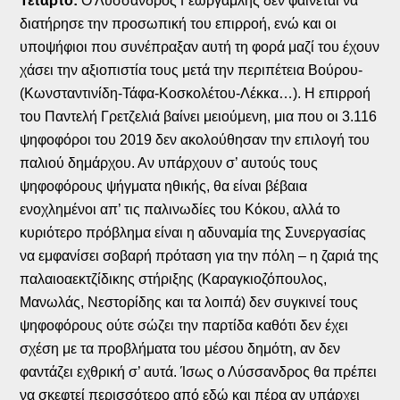
Τέταρτο:
Ο Λύσσανδρος Γεωργαμλής δεν φαίνεται να
διατήρησε την προσωπική του επιρροή, ενώ και οι
υποψήφιοι που συνέπραξαν αυτή τη φορά μαζί του έχουν
χάσει την αξιοπιστία τους μετά την περιπέτεια Βούρου-
(Κωνσταντινίδη-Τάφα-Κοσκολέτου-Λέκκα…). Η επιρροή
του Παντελή Γρετζελιά βαίνει μειούμενη, μια που οι 3.116
ψηφοφόροι του 2019 δεν ακολούθησαν την επιλογή του
παλιού δημάρχου. Αν υπάρχουν σ’ αυτούς τους
ψηφοφόρους ψήγματα ηθικής, θα είναι βέβαια
ενοχλημένοι απ’ τις παλινωδίες του Κόκου, αλλά το
κυριότερο πρόβλημα είναι η αδυναμία της Συνεργασίας
να εμφανίσει σοβαρή πρόταση για την πόλη – η ζαριά της
παλαιοαεκτζίδικης στήριξης (Καραγκιοζόπουλος,
Μανωλάς, Νεστορίδης και τα λοιπά) δεν συγκινεί τους
ψηφοφόρους ούτε σώζει την παρτίδα καθότι δεν έχει
σχέση με τα προβλήματα του μέσου δημότη, αν δεν
φαντάζει εχθρική σ’ αυτά. Ίσως ο Λύσσανδρος θα πρέπει
να σκεφτεί περισσότερο από εδώ και πέρα αν υπάρχει