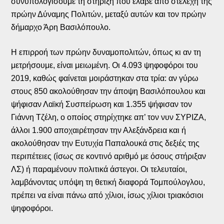
συνυπολογίσουμε τη στήριξη που έλαβε από στελέχη της
πρώην Δύναμης Πολιτών, μεταξύ αυτών και τον πρώην
δήμαρχο Άρη Βασιλόπουλο.
Η επιρροή των πρώην δυναμοπολιτών, όπως κι αν τη
μετρήσουμε, είναι μειωμένη. Οι 4.093 ψηφοφόροι του
2019, καθώς φαίνεται μοιράστηκαν στα τρία: αν γύρω
στους 850 ακολούθησαν την άποψη Βασιλόπουλου και
ψήφισαν Λαϊκή Συσπείρωση και 1.355 ψήφισαν τον
Γιάννη Τζέλη, ο οποίος στηρίχτηκε απ’ τον νυν ΣΥΡΙΖΑ,
άλλοι 1.900 αποχαιρέτησαν την Αλεξάνδρεια και ή
ακολούθησαν την Ευτυχία Παπαλουκά στις δεξιές της
περιπέτειες (ίσως σε κοντινό αριθμό με όσους στήριξαν
ΛΣ) ή παραμένουν πολιτικά άστεγοι. Οι τελευταίοι,
λαμβάνοντας υπόψη τη θετική διαφορά Τομπούλογλου,
πρέπει να είναι πάνω από χίλιοι, ίσως χίλιοι τριακόσιοι
ψηφοφόροι.