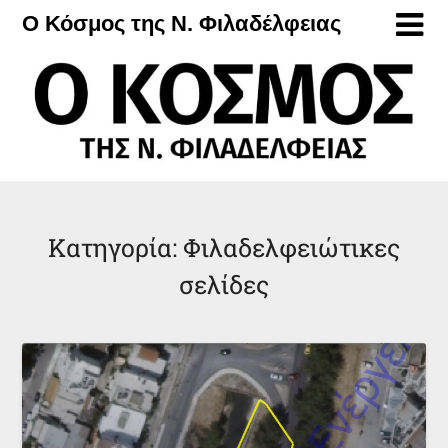
Μετάβαση
Ο Κόσμος της Ν. Φιλαδέλφειας
στο
περιεχόμενο
Κατηγορία:
Φιλαδελφειώτικες
σελίδες