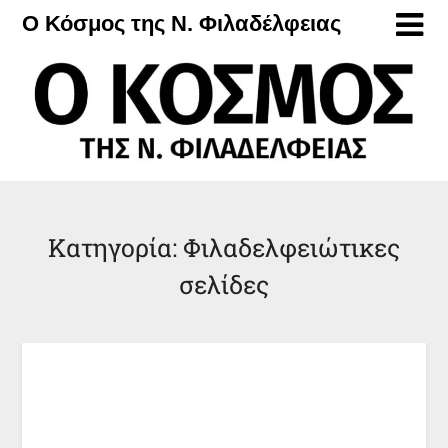
Μετάβαση
Ο Κόσμος της Ν. Φιλαδέλφειας
στο
περιεχόμενο
Κατηγορία:
Φιλαδελφειώτικες
σελίδες