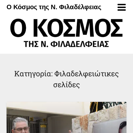
Μετάβαση
Ο Κόσμος της Ν. Φιλαδέλφειας
στο
περιεχόμενο
Κατηγορία:
Φιλαδελφειώτικες
σελίδες