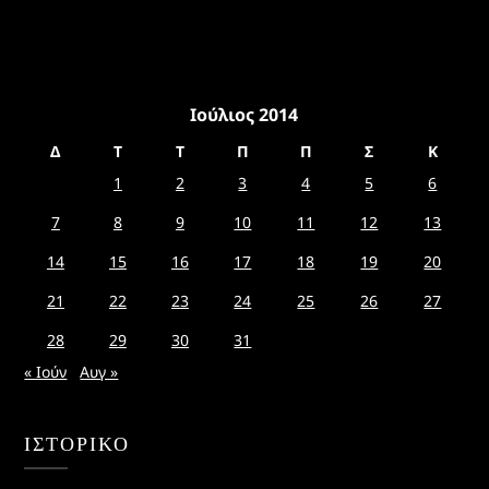
Ιούλιος 2014
Δ
Τ
Τ
Π
Π
Σ
Κ
1
2
3
4
5
6
7
8
9
10
11
12
13
14
15
16
17
18
19
20
21
22
23
24
25
26
27
28
29
30
31
« Ιούν
Αυγ »
ΙΣΤΟΡΙΚΌ