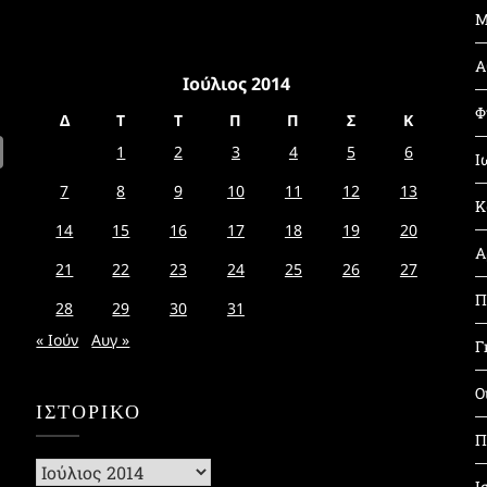
Μ
Α
Ιούλιος 2014
Φ
Δ
Τ
Τ
Π
Π
Σ
Κ
1
2
3
4
5
6
Ι
7
8
9
10
11
12
13
Κ
14
15
16
17
18
19
20
Α
21
22
23
24
25
26
27
Π
28
29
30
31
« Ιούν
Αυγ »
Γ
Ο
ΙΣΤΟΡΙΚΌ
Π
Ιστορικό
Ι