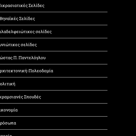
ικρασιατικές Σελίδες
θηναϊκές Σελίδες
ιλαδελφειώτικες σελίδες
ωνιώτικες σελίδες
ώστας Π. Παντελόγλου
ρχιτεκτονική-Πολεοδομία
ολιτική
κραμσιανές Σπουδές
ικονομία
ρόσωπα
στορία