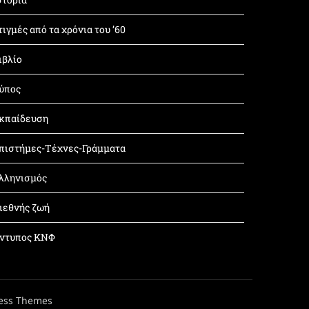
τιγμές από τα χρόνια του ’60
ιβλίο
ύπος
κπαίδευση
πιστήμες-Τέχνες-Γράμματα
λληνισμός
ιεθνής ζωή
ντυπος ΚΝΦ
ess Themes