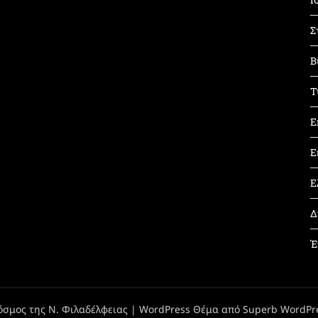
Σ
Β
Τ
Ε
Ε
Ε
Δ
Έ
όσμος της Ν. Φιλαδέλφειας
| WordPress Θέμα από
Superb WordPr