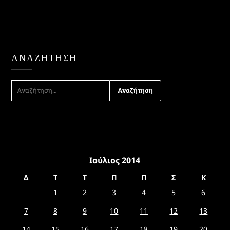
ΑΝΑΖΉΤΗΣΗ
ΑΝΑΖΉΤΗΣΗ
ΓΙΑ:
Ιούλιος 2014
Δ
Τ
Τ
Π
Π
Σ
Κ
1
2
3
4
5
6
7
8
9
10
11
12
13
14
15
16
17
18
19
20