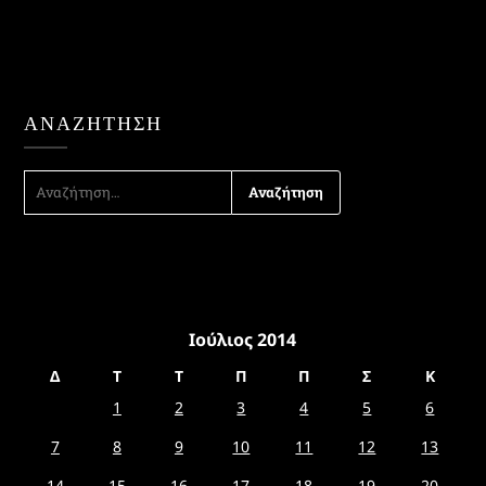
ΑΝΑΖΉΤΗΣΗ
ΑΝΑΖΉΤΗΣΗ
ΓΙΑ:
Ιούλιος 2014
Δ
Τ
Τ
Π
Π
Σ
Κ
1
2
3
4
5
6
7
8
9
10
11
12
13
14
15
16
17
18
19
20