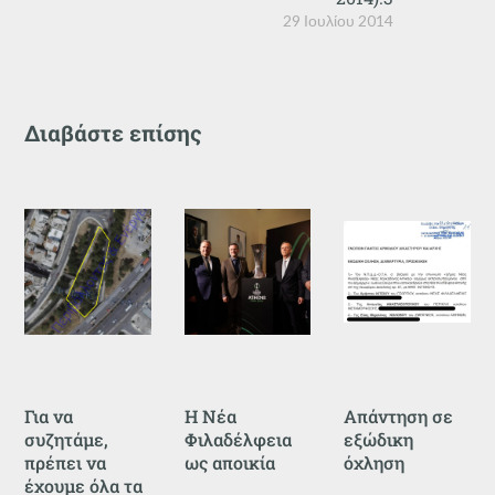
29 Ιουλίου 2014
Διαβάστε επίσης
Για να
Η Νέα
Απάντηση σε
συζητάμε,
Φιλαδέλφεια
εξώδικη
πρέπει να
ως αποικία
όχληση
έχουμε όλα τα