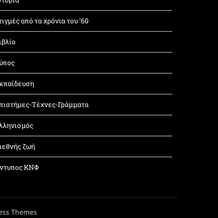
τιγμές από τα χρόνια του ’60
ιβλίο
ύπος
κπαίδευση
πιστήμες-Τέχνες-Γράμματα
λληνισμός
ιεθνής ζωή
ντυπος ΚΝΦ
ess Themes