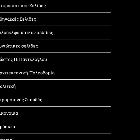
ικρασιατικές Σελίδες
θηναϊκές Σελίδες
ιλαδελφειώτικες σελίδες
ωνιώτικες σελίδες
ώστας Π. Παντελόγλου
ρχιτεκτονική-Πολεοδομία
ολιτική
κραμσιανές Σπουδές
ικονομία
ρόσωπα
στορία