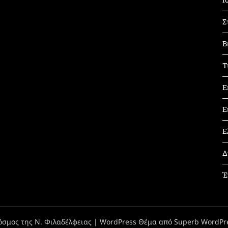
Σ
Β
Τ
Ε
Ε
Ε
Δ
Έ
όσμος της Ν. Φιλαδέλφειας
| WordPress Θέμα από
Superb WordPr