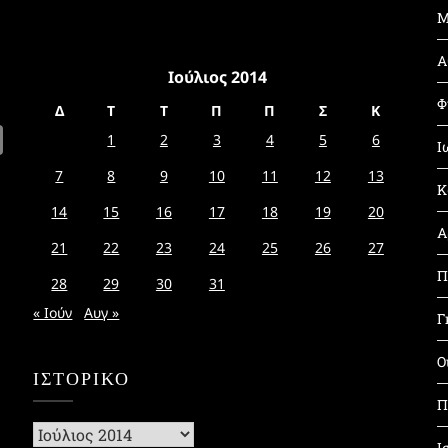
Μ
Α
Ιούλιος 2014
Φ
Δ
Τ
Τ
Π
Π
Σ
Κ
1
2
3
4
5
6
Ι
7
8
9
10
11
12
13
Κ
14
15
16
17
18
19
20
Α
21
22
23
24
25
26
27
Π
28
29
30
31
« Ιούν
Αυγ »
Γ
Ο
ΙΣΤΟΡΙΚΌ
Π
Ιστορικό
Ι