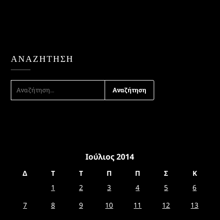
ΑΝΑΖΉΤΗΣΗ
ΑΝΑΖΉΤΗΣΗ
ΓΙΑ:
Ιούλιος 2014
Δ
Τ
Τ
Π
Π
Σ
Κ
1
2
3
4
5
6
7
8
9
10
11
12
13