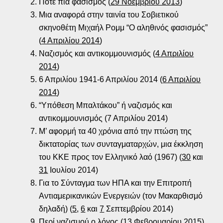
Ποτέ πια φασισμός (
29 Νοεμβρίου 2013
)
Μια αναφορά στην ταινία του Σοβιετικού
σκηνοθέτη Μιχαήλ Ρομμ “Ο αληθινός φασισμός”
(
4 Απριλίου 2014
)
Ναζισμός και αντικομμουνισμός (
4 Απριλίου
2014
)
6 Απριλίου 1941-6 Απριλίου 2014 (
6 Απριλίου
2014
)
“Υπόθεση Μπαλτάκου” ή ναζισμός και
αντικομμουνισμός (7 Απριλίου 2014)
Μ’ αφορμή τα 40 χρόνια από την πτώση της
δικτατορίας των συνταγματαρχών, μια έκκληση
του ΚΚΕ προς τον Ελληνικό λαό (1967) (
30
και
31
Ιουλίου 2014)
Για το Σύνταγμα των ΗΠΑ και την Επιτροπή
Αντιαμερικανικών Ενεργειών (τον Μακαρθισμό
δηλαδή) (
5
,
6
και
7
Σεπτεμβρίου 2014)
Περί ναζισμού ο λόγος (
13 Φεβρουαρίου 2015
)