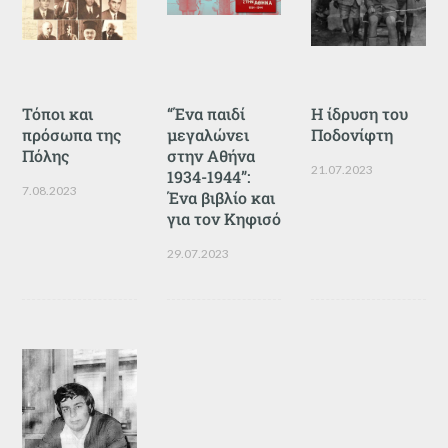
Τόποι και
“Ένα παιδί
Η ίδρυση του
πρόσωπα της
μεγαλώνει
Ποδονίφτη
Πόλης
στην Αθήνα
21.07.2023
1934-1944”:
7.08.2023
Ένα βιβλίο και
για τον Κηφισό
29.07.2023