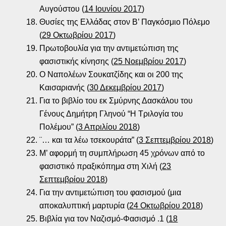
Αυγούστου (
14 Ιουνίου 2017
)
Θυσίες της Ελλάδας στον Β’ Παγκόσμιο Πόλεμο
(
29 Οκτωβρίου 2017
)
Πρωτοβουλία για την αντιμετώπιση της
φασιστικής κίνησης (
25 Νοεμβρίου 2017
)
Ο Ναπολέων Σουκατζίδης και οι 200 της
Καισαριανής (
30 Δεκεμβρίου 2017
)
Για το βιβλίο του εκ Σμύρνης Δασκάλου του
Γένους Δημήτρη Γληνού “Η Τριλογία του
Πολέμου” (
3 Απριλίου 2018
)
¨… και τα λέω τσεκουράτα” (
3 Σεπτεμβρίου 2018
)
Μ’ αφορμή τη συμπλήρωση 45 χρόνων από το
φασιστικό πραξικόπημα στη Χιλή (
23
Σεπτεμβρίου 2018
)
Για την αντιμετώπιση του φασισμού (μια
αποκαλυπτική μαρτυρία (
24 Οκτωβρίου 2018
)
Βιβλία για τον Ναζισμό-Φασισμό .1 (
18