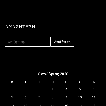
ΑΝΑΖΉΤΗΣΗ
ΑΝΑΖΉΤΗΣΗ
ΓΙΑ:
Οκτώβριος 2020
Δ
Τ
Τ
Π
Π
Σ
Κ
1
2
3
4
5
6
7
8
9
10
11
12
13
14
15
16
17
18