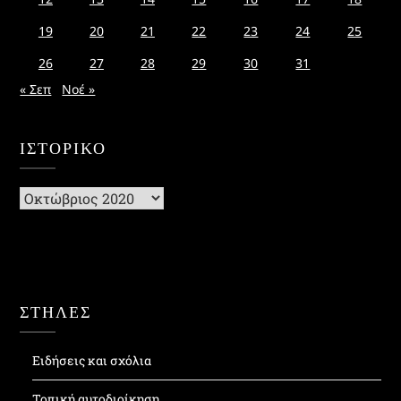
19
20
21
22
23
24
25
26
27
28
29
30
31
« Σεπ
Νοέ »
ΙΣΤΟΡΙΚΌ
Ιστορικό
ΣΤΗΛΕΣ
Ειδήσεις και σχόλια
Τοπική αυτοδιοίκηση