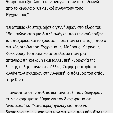
θεωρητικό εξοπλισμό των αναγνωστών του – ξεκινώ
από το κεφάλαιο “Οι Λευκοί συναντούν τους
Έγχρωμους”:
“Οι αποικιακές επιχειρήσεις γεννήθηκαν στο τέλος του
15ου αιώνα από μια διπλή ανάγκη, που την καθώριζαν
τα μπαχαρικά και το χρυσάφι. Τότε ήταν κι η εποχή που ο
Λευκός συνάντησε Έγχρωμους· Μαύρους, Κίτρινους,
Κόκκινους. Το πρακτικό αποτέλεσμα ήταν μια
απάνθρωπη και ωμή εκμεταλλευτική κυριαρχία της
λευκής φυλής πάνω στις άλλες. Σαφής μαρτυρία το
κυνήγι των σκλάβων στην Αφρική, ο πόλεμος του οπίου
στην Κίνα.
Η ανισότητα στην πολιτιστική ανάπτυξη των διαφόρων
φυλών χρησιμοποιήθηκε για τον διαχωρισμό σε
“ανώτερες” και “κατώτερες” φυλές, έτσι που να
δικαιολογείται η κυριαρχία των Λευκών, που κήρυξαν την