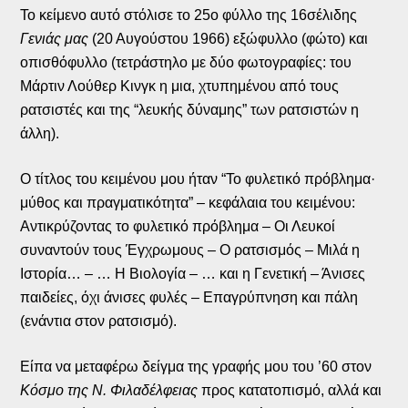
Το κείμενο αυτό στόλισε το 25ο φύλλο της 16σέλιδης
Γενιάς μας
(20 Αυγούστου 1966) εξώφυλλο (φώτο) και
οπισθόφυλλο (τετράστηλο με δύο φωτογραφίες: του
Μάρτιν Λούθερ Κινγκ η μια, χτυπημένου από τους
ρατσιστές και της “λευκής δύναμης” των ρατσιστών η
άλλη).
Ο τίτλος του κειμένου μου ήταν “Το φυλετικό πρόβλημα·
μύθος και πραγματικότητα” – κεφάλαια του κειμένου:
Αντικρύζοντας το φυλετικό πρόβλημα – Οι Λευκοί
συναντούν τους Έγχρωμους – Ο ρατσισμός – Μιλά η
Ιστορία… – … Η Βιολογία – … και η Γενετική – Άνισες
παιδείες, όχι άνισες φυλές – Επαγρύπνηση και πάλη
(ενάντια στον ρατσισμό).
Είπα να μεταφέρω δείγμα της γραφής μου του ’60 στον
Κόσμο της Ν. Φιλαδέλφειας
προς κατατοπισμό, αλλά και