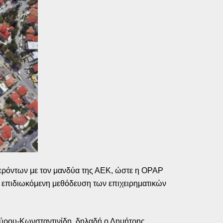
φερόντων με τον μανδύα της ΑΕΚ, ώστε η OPAP
 η επιδιωκόμενη μεθόδευση των επιχειρηματικών
Βούρου-Κωνσταντινίδη, δηλαδή ο Δημήτρης