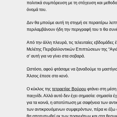
πολιτικά συμπόρευση με τη στόχευση και μεθοδολο
όνομά του.
Δεν θα μπούμε αυτή τη στιγμή σε περαιτέρω λεπτ
περιλαμβάνουν ήδη την περιγραφή του τι θα συν
Από την άλλη πλευρά, τις τελευταίες εβδομάδες 
Μελέτης Περιβαλλοντικών Επιπτώσεων της “Αγιά 
σ’ αυτή για να γίνει στα σοβαρά.
Ωστόσο, αφού φτάσαμε να ξαναδούμε το μαστίγιο
Άλσος έπεσε στο κενό.
Ο κύκλος της
τετραετίας Βούρου
φτάνει στη μέση 
παιχνίδι. Αλλά αυτό δεν έχει σημασία: σημασία 
για τα κοινά, η αποτύπωση με σαφήνεια των αντ
των αντικρουόμενων συμφερόντων, πέρα κι έξω απ
θα αποτυπωθεί εκ των πραγμάτων και στα θεσμικά 