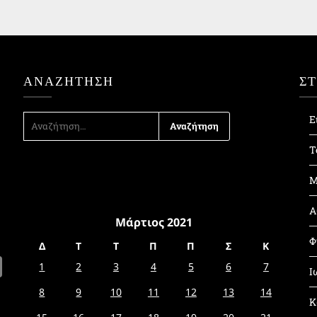
ΑΝΑΖΉΤΗΣΗ
Σ
ΑΝΑΖΉΤΗΣΗ
Ε
ΓΙΑ:
Τ
Μ
Α
Μάρτιος 2021
Φ
Δ
Τ
Τ
Π
Π
Σ
Κ
1
2
3
4
5
6
7
Ι
8
9
10
11
12
13
14
Κ