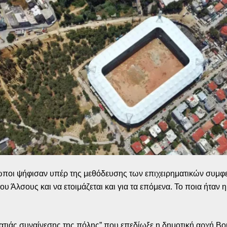
ρωποι ψήφισαν υπέρ της μεθόδευσης των επιχειρηματικών συμ
υ Άλσους και να ετοιμάζεται και για τα επόμενα. Το ποια ήταν
πλατιάς συναίνεσης της πόλης” που επεδίωξε η δημοτική αρχή 