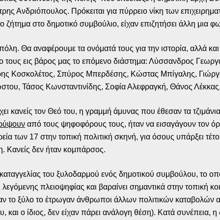
ρης Ανδριόπουλος. Πρόκειται για πύρρειο νίκη των επιχειρημα
το ζήτημα στο δημοτικό συμβούλιο, είχαν επιζητήσει άλλη μια 
πόλη. Θα αναφέρουμε τα ονόματά τους για την ιστορία, αλλά και
φο τους εις βάρος μας το επόμενο διάστημα: Λύσσανδρος Γεωργ
ης Κοσκολέτος, Σπύρος Μπερδέσης, Κώστας Μπίγαλης, Γιώργο
ώστου, Τάσος Κωνσταντινίδης, Σοφία Αλεφραγκή, Θάνος Λέκκας
ν έχει κανείς τον Θεό του, η γραμμή άμυνας που έθεσαν τα τζιμά
κρύψουν
από τους ψηφοφόρους τους, ήταν να εισαγάγουν τον όρ
α των 17 στην τοπική πολιτική σκηνή, για όσους υπάρξει τέτοι
μη. Κανείς δεν ήταν κομπάρσος.
καταγγελίας του ξυλοδαρμού ενός δημοτικού συμβούλου, το οπ
 λεγόμενης πλειοψηφίας και βαραίνει σημαντικά στην τοπική κο
όταν το ξύλο το έτρωγαν άνθρωποι άλλων πολιτικών καταβολών
 και ο ίδιος, δεν είχαν πάρει ανάλογη θέση). Κατά συνέπεια,