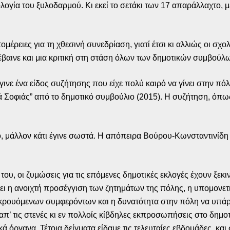
γία του ξυλοδαρμού. Κι εκεί το σετάκι των 17 απαράλλαχτο, με 
ομέρειες για τη χθεσινή συνεδρίαση, γιατί έτσι κι αλλιώς οι 
έβαινε και μια κριτική στη στάση όλων των δημοτικών συμβούλ
έγινε ένα είδος συζήτησης που είχε πολύ καιρό να γίνει στην π
Σοφιάς” από το δημοτικό συμβούλιο (2015). Η συζήτηση, όπως 
, μάλλον κάτι έγινε σωστά. Η απόπειρα Βούρου-Κωνσταντινίδη
του, οι ζυμώσεις για τις επόμενες δημοτικές εκλογές έχουν ξεκι
έχει η ανοιχτή προσέγγιση των ζητημάτων της πόλης, η υπομον
ικρουόμενων συμφερόντων και η δυνατότητα στην πόλη να υπάρ
’ τις στενές κι εν πολλοίς κίβδηλες εκπροσωπήσεις στο δημοτ
όργανα. Τέτοια δείγματα είδαμε τις τελευταίες εβδομάδες, και 