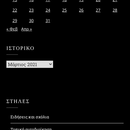
22
23
24
25
26
27
28
29
30
31
« Φεβ
Απρ »
ΙΣΤΟΡΙΚΌ
Ιστορικό
ΣΤΗΛΕΣ
Ειδήσεις και σχόλια
Τοπική αυτοδιοίκηση