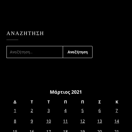
ΑΝΑΖΉΤΗΣΗ
ΑΝΑΖΉΤΗΣΗ
ΓΙΑ:
Μάρτιος 2021
Δ
Τ
Τ
Π
Π
Σ
Κ
1
2
3
4
5
6
7
8
9
10
11
12
13
14
15
16
17
18
19
20
21