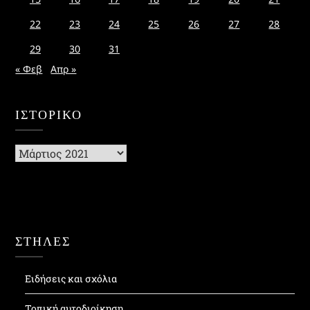
22
23
24
25
26
27
28
29
30
31
« Φεβ
Απρ »
ΙΣΤΟΡΙΚΌ
Ιστορικό
ΣΤΗΛΕΣ
Ειδήσεις και σχόλια
Τοπική αυτοδιοίκηση