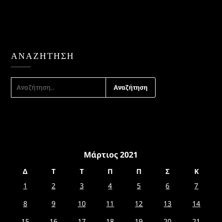
ΑΝΑΖΉΤΗΣΗ
ΑΝΑΖΉΤΗΣΗ
ΓΙΑ:
Μάρτιος 2021
Δ
Τ
Τ
Π
Π
Σ
Κ
1
2
3
4
5
6
7
8
9
10
11
12
13
14
15
16
17
18
19
20
21