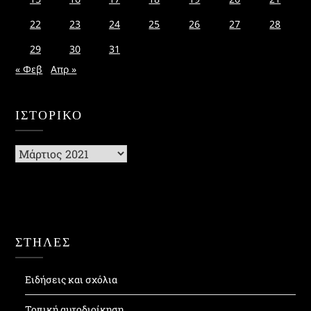
22
23
24
25
26
27
28
29
30
31
« Φεβ
Απρ »
ΙΣΤΟΡΙΚΌ
Ιστορικό
ΣΤΗΛΕΣ
Ειδήσεις και σχόλια
Τοπική αυτοδιοίκηση