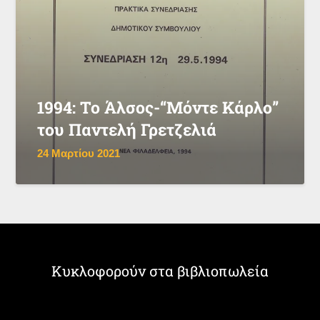
1994: Το Άλσος-“Μόντε Κάρλο”
του Παντελή Γρετζελιά
24 Μαρτίου 2021
Κυκλοφορούν στα βιβλιοπωλεία