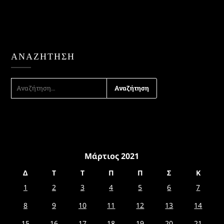
ΑΝΑΖΉΤΗΣΗ
ΑΝΑΖΉΤΗΣΗ
ΓΙΑ:
Μάρτιος 2021
Δ
Τ
Τ
Π
Π
Σ
Κ
1
2
3
4
5
6
7
8
9
10
11
12
13
14
15
16
17
18
19
20
21