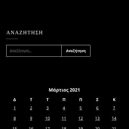
ΑΝΑΖΉΤΗΣΗ
ΑΝΑΖΉΤΗΣΗ
ΓΙΑ:
Μάρτιος 2021
Δ
Τ
Τ
Π
Π
Σ
Κ
1
2
3
4
5
6
7
8
9
10
11
12
13
14
15
16
17
18
19
20
21