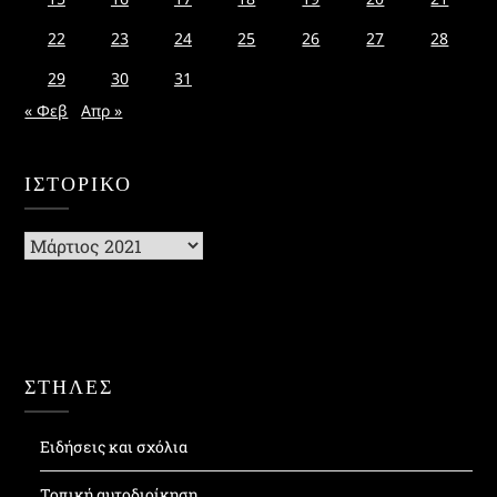
22
23
24
25
26
27
28
29
30
31
« Φεβ
Απρ »
ΙΣΤΟΡΙΚΌ
Ιστορικό
ΣΤΗΛΕΣ
Ειδήσεις και σχόλια
Τοπική αυτοδιοίκηση