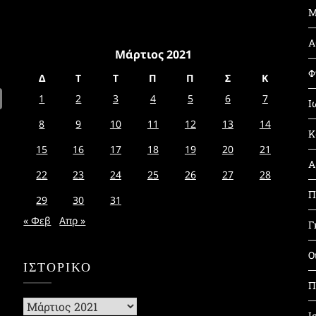
Μ
Α
Μάρτιος 2021
Φ
Δ
Τ
Τ
Π
Π
Σ
Κ
1
2
3
4
5
6
7
Ι
8
9
10
11
12
13
14
Κ
15
16
17
18
19
20
21
Α
22
23
24
25
26
27
28
Π
29
30
31
« Φεβ
Απρ »
Γ
Ο
ΙΣΤΟΡΙΚΌ
Π
Ιστορικό
Ι