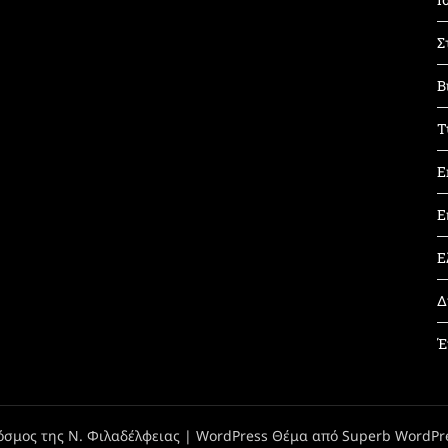
Σ
Β
Τ
Ε
Ε
Ε
Δ
Έ
όσμος της Ν. Φιλαδέλφειας
| WordPress Θέμα από
Superb WordPr