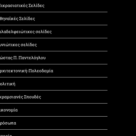
ικρασιατικές Σελίδες
θηναϊκές Σελίδες
ιλαδελφειώτικες σελίδες
ωνιώτικες σελίδες
ώστας Π. Παντελόγλου
ρχιτεκτονική-Πολεοδομία
ολιτική
κραμσιανές Σπουδές
ικονομία
ρόσωπα
στορία