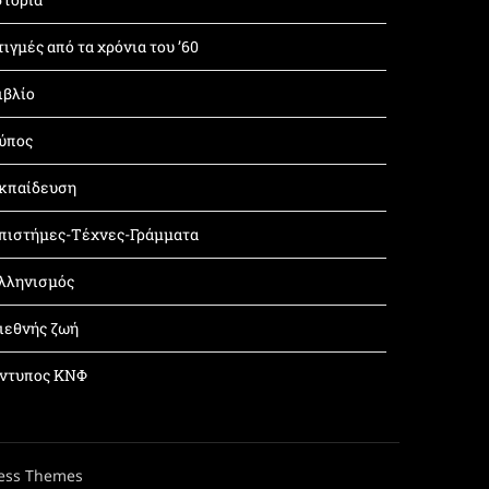
τιγμές από τα χρόνια του ’60
ιβλίο
ύπος
κπαίδευση
πιστήμες-Τέχνες-Γράμματα
λληνισμός
ιεθνής ζωή
ντυπος ΚΝΦ
ess Themes