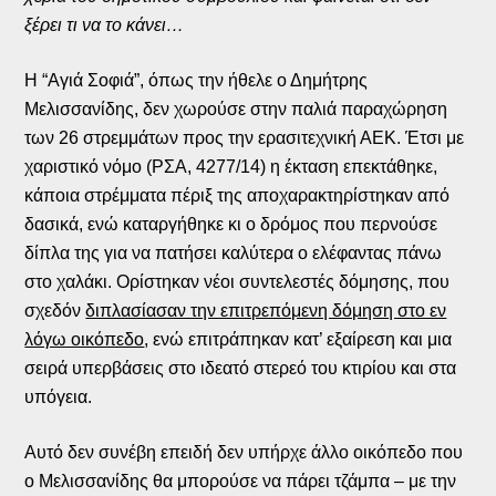
ξέρει τι να το κάνει…
Η “Αγιά Σοφιά”, όπως την ήθελε ο Δημήτρης
Μελισσανίδης, δεν χωρούσε στην παλιά παραχώρηση
των 26 στρεμμάτων προς την ερασιτεχνική ΑΕΚ. Έτσι με
χαριστικό νόμο (ΡΣΑ, 4277/14) η έκταση επεκτάθηκε,
κάποια στρέμματα πέριξ της αποχαρακτηρίστηκαν από
δασικά, ενώ καταργήθηκε κι ο δρόμος που περνούσε
δίπλα της για να πατήσει καλύτερα ο ελέφαντας πάνω
στο χαλάκι. Ορίστηκαν νέοι συντελεστές δόμησης, που
σχεδόν
διπλασίασαν την επιτρεπόμενη δόμηση στο εν
λόγω οικόπεδο
, ενώ επιτράπηκαν κατ’ εξαίρεση και μια
σειρά υπερβάσεις στο ιδεατό στερεό του κτιρίου και στα
υπόγεια.
Αυτό δεν συνέβη επειδή δεν υπήρχε άλλο οικόπεδο που
ο Μελισσανίδης θα μπορούσε να πάρει τζάμπα – με την