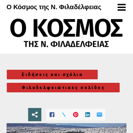
Μετάβαση
Ο Κόσμος της Ν. Φιλαδέλφειας
στο
περιεχόμενο
Ειδήσεις και σχόλια
Φιλαδελφειώτικες σελίδες