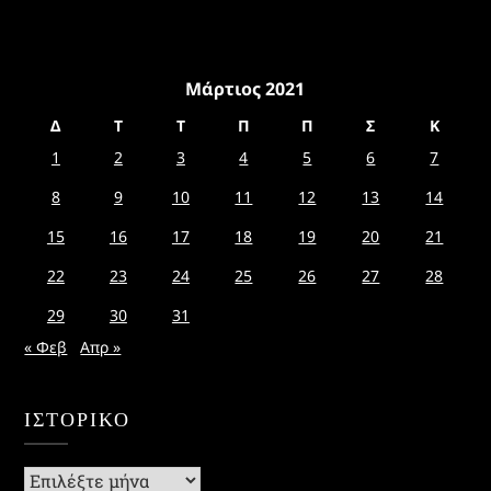
Μάρτιος 2021
Δ
Τ
Τ
Π
Π
Σ
Κ
1
2
3
4
5
6
7
8
9
10
11
12
13
14
15
16
17
18
19
20
21
22
23
24
25
26
27
28
29
30
31
« Φεβ
Απρ »
ΙΣΤΟΡΙΚΌ
Ιστορικό