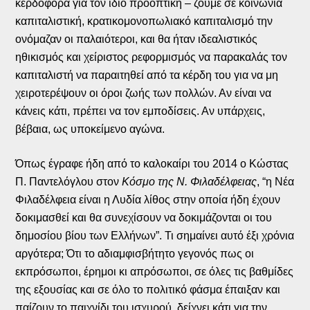
κερδοφόρα για τον ίδιο προοπτική – ζούμε σε κοινωνία
καπιταλιστική, κρατικομονοπωλιακό καπιταλισμό την
ονόμαζαν οι παλαιότεροι, και θα ήταν ιδεαλιστικός
ηθικισμός και χείριστος ρεφορμισμός να παρακαλάς τον
καπιταλιστή να παραιτηθεί από τα κέρδη του για να μη
χειροτερέψουν οι όροι ζωής των πολλών. Αν είναι να
κάνεις κάτι, πρέπει να τον εμποδίσεις. Αν υπάρχεις,
βέβαια, ως υποκείμενο αγώνα.
Όπως έγραφε ήδη από το καλοκαίρι του 2014 ο Κώστας
Π. Παντελόγλου στον
Κόσμο της Ν. Φιλαδέλφειας
, “η Νέα
Φιλαδέλφεια είναι η Λυδία λίθος στην οποία ήδη έχουν
δοκιμασθεί και θα συνεχίσουν να δοκιμάζονται οι του
δημοσίου βίου των Ελλήνων”. Τι σημαίνει αυτό έξι χρόνια
αργότερα; Ότι το αδιαμφισβήτητο γεγονός πως οι
εκπρόσωποι, έρημοι κι απρόσωποι, σε όλες τις βαθμίδες
της εξουσίας και σε όλο το πολιτικό φάσμα έπαιξαν και
παίζουν το παιχνίδι του ισχυρού, δείχνει κάτι για την