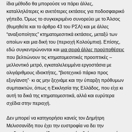
ίδια μέθοδο θα μπορούσε να πάρει άλλες,
καταλληλότερες κι ανετότερες εκτάσεις για ποδοσφαιρικό
γήπεδο. Όμως το συγκεκριμένο συνορεύει με το Άλσος
(θυμηθείτε και το άρθρο 43 του ΡΣΑ) και με άλλες
“αναξιοποίητες” κτηματομεσιτικά εκτάσεις, μεταξύ των
οποίων και μια δική του (περιοχή Κολούμπια). Επίσης,
εδώ συγκεντρώνονται και
μια σειρά άλλες προϋποθέσεις
που βελτιώνουν τις κτηματομεσιτικές προοπτικές –
μελλοντικό μετρό, εγκαταλελειμμένα εργοστάσια με
ολιγάριθμους ιδιοκτήτες, “βιοτεχνικό πάρκο προς
εξυγίανση”· κι ας μην ξεχνάμε και την ύπαρξη πρόθυμων
συμπαικτών, όπως η Εκκλησία της Ελλάδος, που είχε κι
αυτή τα δικά της κτηματομεσιτικά, αλλά και ευρύτερα
σχέδια στην περιοχή.
Δεν μπορεί να κατηγορήσει κανείς τον Δημήτρη
Μελισσανίδη που έχει την ευστροφία να δει την