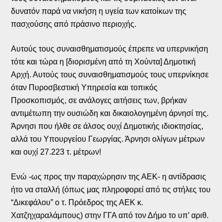
δυνατόν παρά να νικήση η υγεία των κατοίκων της
πασχούσης από πράσινο περιοχής.
Αυτούς τους συναισθηματισμούς έπρεπε να υπερνικήση
τότε και τώρα η [διορισμένη από τη Χούντα] Δημοτική
Αρχή. Αυτούς τους συναισθηματισμούς τους υπερνίκησε
όταν Πυροσβεστική Υπηρεσία και τοπικός
Προσκοπισμός, σε ανάλογες αιτήσεις των, βρήκαν
αντιμέτωπη την ουσιώδη και δικαιολογημένη άρνησί της.
Άρνησι που ήλθε σε άλσος ουχί Δημοτικής ιδιοκτησίας,
αλλά του Υπουργείου Γεωργίας. Άρνησι ολίγων μέτρων
και ουχί 27.223 τ. μέτρων!
Ενώ -ως προς την παραχώρησιν της ΑΕΚ- η αντίδρασις
ήτο να σταλλή (όπως μας πληροφορεί από τις στήλες του
“Δικεφάλου” ο τ. Πρόεδρος της ΑΕΚ κ.
Χατζηχαραλάμπους) στην ΓΓΑ από τον Δήμο το υπ’ αριθ.