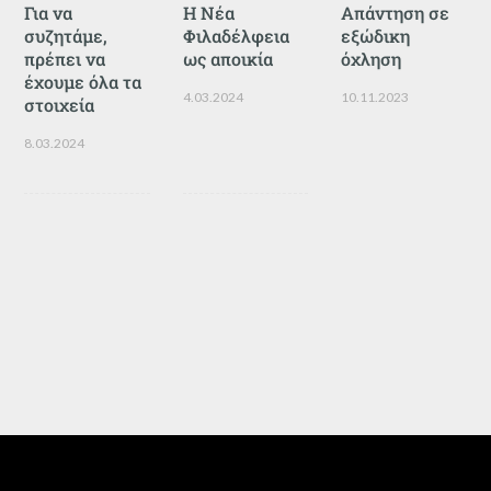
Για να
Η Νέα
Απάντηση σε
συζητάμε,
Φιλαδέλφεια
εξώδικη
πρέπει να
ως αποικία
όχληση
έχουμε όλα τα
4.03.2024
10.11.2023
στοιχεία
8.03.2024