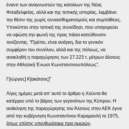
έναντι των αναγνωστών της κατοίκων της Νέας
Φιλαδελφείας, αλλά και της τοπικής ιστορίας, λαμβάνει
την θέσιν της χωρίς συναισθηματισμούς και συμπάθειες.
Υποκύπτει στην τοπική της συνείδησι, που υπαγορεύει
να υψώση την φωνή της προς πάσα κατεύθυνσιν
τονίζοντας. “Πρέπει, είναι ανάγκη, δια το γενικόν
συμφέρον του συνόλου, αλλά και της πόλεως, να
ανακληθή η παραχώρησις των 27.223 τ. μέτρων άλσους
στην Αθλητική Ένωσι Κωνσταντινουπόλεως”.
Γ[ιώργος] Κ[ακάτσος]”
Λίγες ημέρες μετά απ’ αυτό το άρθρο η Χούντα θα
κατέρρεε υπό το βάρος των γεγονότων της Κύπρου. Η
ανάκληση της παραχώρησης του Άλσους στην ΑΕΚ έγινε
από την κυβέρνηση Κωνσταντίνου Καραμανλή το 1975,
όπως επίσης υπενθυμίσαμε προ ημερών
.