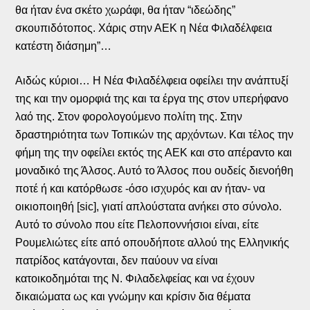
θα ήταν ένα σκέτο χωράφι, θα ήταν “ιδεώδης”
σκουπιδότοπος. Χάρις στην ΑΕΚ η Νέα Φιλαδέλφεια
κατέστη διάσημη”…
Αιδώς κύριοι… Η Νέα Φιλαδέλφεια οφείλει την ανάπτυξί
της και την ομορφιά της και τα έργα της στον υπερήφανο
λαό της. Στον φορολογούμενο πολίτη της. Στην
δραστηριότητα των Τοπικών της αρχόντων. Και τέλος την
φήμη της την οφείλει εκτός της ΑΕΚ και στο απέραντο και
μοναδικό της Άλσος. Αυτό το Άλσος που ουδείς διενοήθη
ποτέ ή και κατόρθωσε -όσο ισχυρός και αν ήταν- να
οικιοποιηθή [sic], γιατί απλούστατα ανήκει στο σύνολο.
Αυτό το σύνολο που είτε Πελοποννήσιοι είναι, είτε
Ρουμελιώτες είτε από οπουδήποτε αλλού της Ελληνικής
πατρίδος κατάγονται, δεν παύουν να είναι
κατοικοδημόται της Ν. Φιλαδελφείας και να έχουν
δικαιώματα ως και γνώμην και κρίσιν δια θέματα