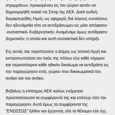
στρεμμάτων, προκειμένου εις τον χώρον αυτόν να
δημιουργηθή παλαί ντε Σπορ της ΑΕΚ. Διατί ουδείς
διεμαρτυρήθη; Ημείς ως εφημερίς διά λόγους ευνοήτους
δεν ηδυνάμεθα τότε να αντιδράσωμεν εις μίαν απόφασιν
-ουσιαστικά- Κυβερνητικήν. Αναμέναμε όμως αντίδρασιν
Δημοτικήν, η οποία και αυτή ουσιαστικά δεν υπήρξε.
Εις αυτάς τας περιπτώσεις ο Δήμος ως τοπική Αρχή και
εκπροσωπούσα τον λαός της πόλεω είχε κάθε νόμιμον
και περισσότερον κάθε ηθικόν δικαίωμα να αντιδράση εις
την παραχώρησιν ενός χώρου που δικαιωματικά του
ανήκει και του ανήκει.
Βεβαίως η επίσημος ΑΕΚ καλώς ενήργησε
προστατεύουσα τα συμφέροντά της και επέτυχε τότε την
παραχώρησιν. Αυτά όμως τα συμφέροντα της
“ΕΝΩΣΕΩΣ” ήλθον και έρχονται, είτε το θέλομεν είτε όχι,