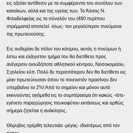
εις οξείαν αντίθεσιν με τα συμφέροντα του συνόλου των
κατοίκων, αλλά και της υγείας των. Το Άλσος Ν.
Φιλαδελφείας εις το σύνολόν του (480 περίπου
στρέμματα) αποτελεί -ίσως- τον μεγαλύτερον πνεύμονα
της πρωτευούσης.
Εις ουδεμίαν δε πόλιν του κόσμου, αυτός ο πνεύμων ή
έστω και ελάχιστον τμήμα του θα διετίθετο προς
ανέγερσιν οιουδήποτε αθλητικού κέντρου, Νοσοκομείου,
Σχολείου κλπ. Πολύ δε περισσότερον δεν θα διετίθετο εις
μίαν πρωτεύουσαν όπου το ποσοστόν πρασίνου δεν
υπερβαίνει το 2%! Από το σημείον και μόνον αυτό
εκκινούντες αγόμεθα εις το συμπέρασμα ότι κακώς -τότε-
εγένετο παραχώρησις πευκοφύτου εκτάσεως και ορθώς
σήμερα ζητείται η ανάκλησις.
Θόρυβος ηγέρθη τελευταία -μέγας- ιδιαιτέρως από τον