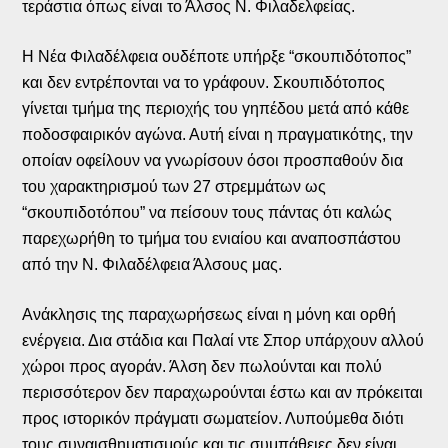
τεράστια όπως είναι το Άλσος Ν. Φιλαδελφείας.
Η Νέα Φιλαδέλφεια ουδέποτε υπήρξε “σκουπιδότοπος”
και δεν εντρέπονται να το γράφουν. Σκουπιδότοπος
γίνεται τμήμα της περιοχής του γηπέδου μετά από κάθε
ποδοσφαιρικόν αγώνα. Αυτή είναι η πραγματικότης, την
οποίαν οφείλουν να γνωρίσουν όσοι προσπαθούν δια
του χαρακτηρισμού των 27 στρεμμάτων ως
“σκουπιδοτόπου” να πείσουν τους πάντας ότι καλώς
παρεχωρήθη το τμήμα του ενιαίου και αναποσπάστου
από την Ν. Φιλαδέλφεια Άλσους μας.
Ανάκλησις της παραχωρήσεως είναι η μόνη και ορθή
ενέργεια. Δια στάδια και Παλαί ντε Σπορ υπάρχουν αλλού
χώροι προς αγοράν. Άλση δεν πωλούνται και πολύ
περισσότερον δεν παραχωρούνται έστω και αν πρόκειται
προς ιστορικόν πράγματι σωματείον. Λυπούμεθα διότι
τους συναισθηματισμούς και τις συμπάθειες δεν είναι