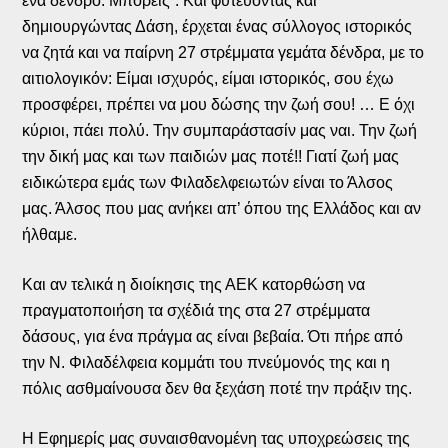
ένα δένδρο. Μπορείς”. Και φυτεύοντας και
δημιουργώντας Δάση, έρχεται ένας σύλλογος ιστορικός
να ζητά και να παίρνη 27 στρέμματα γεμάτα δένδρα, με το
αιτιολογικόν: Είμαι ισχυρός, είμαι ιστορικός, σου έχω
προσφέρει, πρέπει να μου δώσης την ζωή σου! … Ε όχι
κύριοι, πάει πολύ. Την συμπαράστασίν μας ναι. Την ζωή
την δική μας και των παιδιών μας ποτέ!! Γιατί ζωή μας
ειδικώτερα εμάς των Φιλαδελφειωτών είναι το Άλσος
μας. Άλσος που μας ανήκει απ’ όπου της Ελλάδος και αν
ήλθαμε.
Και αν τελικά η διοίκησις της ΑΕΚ κατορθώση να
πραγματοποιήση τα σχέδιά της στα 27 στρέμματα
δάσους, για ένα πράγμα ας είναι βεβαία. Ότι πήρε από
την Ν. Φιλαδέλφεια κομμάτι του πνεύμονός της και η
πόλις ασθμαίνουσα δεν θα ξεχάση ποτέ την πράξιν της.
Η Εφημερίς μας συναισθανομένη τας υποχρεώσεις της