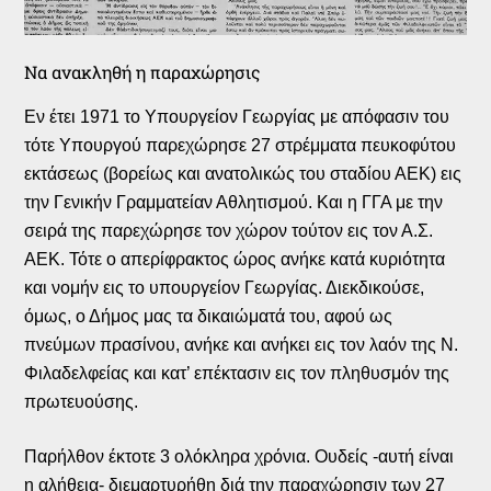
Να ανακληθή η παραχώρησις
Εν έτει 1971 το Υπουργείον Γεωργίας με απόφασιν του
τότε Υπουργού παρεχώρησε 27 στρέμματα πευκοφύτου
εκτάσεως (βορείως και ανατολικώς του σταδίου ΑΕΚ) εις
την Γενικήν Γραμματείαν Αθλητισμού. Και η ΓΓΑ με την
σειρά της παρεχώρησε τον χώρον τούτον εις τον Α.Σ.
ΑΕΚ. Τότε ο απερίφρακτος ώρος ανήκε κατά κυριότητα
και νομήν εις το υπουργείον Γεωργίας. Διεκδικούσε,
όμως, ο Δήμος μας τα δικαιώματά του, αφού ως
πνεύμων πρασίνου, ανήκε και ανήκει εις τον λαόν της Ν.
Φιλαδελφείας και κατ’ επέκτασιν εις τον πληθυσμόν της
πρωτευούσης.
Παρήλθον έκτοτε 3 ολόκληρα χρόνια. Ουδείς -αυτή είναι
η αλήθεια- διεμαρτυρήθη διά την παραχώρησιν των 27