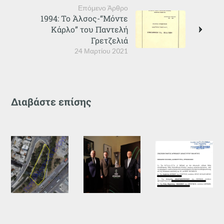
Επόμενο Άρθρο
1994: Το Άλσος-“Μόντε
Κάρλο” του Παντελή
Γρετζελιά
24 Μαρτίου 2021
Διαβάστε επίσης