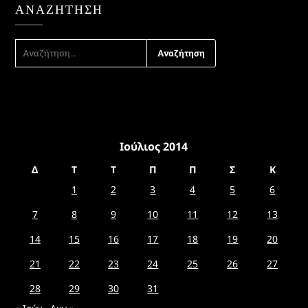
ΑΝΑΖΉΤΗΣΗ
ΑΝΑΖΉΤΗΣΗ
ΓΙΑ:
Ιούλιος 2014
Δ
Τ
Τ
Π
Π
Σ
Κ
1
2
3
4
5
6
7
8
9
10
11
12
13
14
15
16
17
18
19
20
21
22
23
24
25
26
27
28
29
30
31