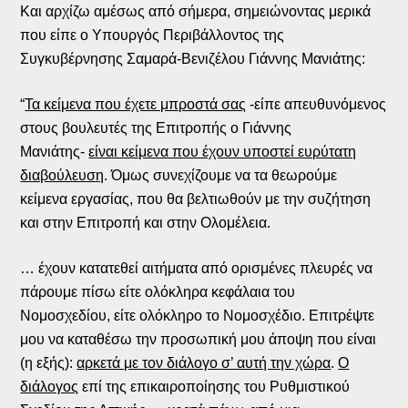
Και αρχίζω αμέσως από σήμερα, σημειώνοντας μερικά
που είπε ο Υπουργός Περιβάλλοντος της
Συγκυβέρνησης Σαμαρά-Βενιζέλου Γιάννης Μανιάτης:
“
Τα κείμενα που έχετε μπροστά σας
-είπε απευθυνόμενος
στους βουλευτές της Επιτροπής ο Γιάννης
Μανιάτης-
είναι κείμενα που έχουν υποστεί ευρύτατη
διαβούλευση
. Όμως συνεχίζουμε να τα θεωρούμε
κείμενα εργασίας, που θα βελτιωθούν με την συζήτηση
και στην Επιτροπή και στην Ολομέλεια.
… έχουν κατατεθεί αιτήματα από ορισμένες πλευρές να
πάρουμε πίσω είτε ολόκληρα κεφάλαια του
Νομοσχεδίου, είτε ολόκληρο το Νομοσχέδιο. Επιτρέψτε
μου να καταθέσω την προσωπική μου άποψη που είναι
(η εξής):
αρκετά με τον διάλογο σ’ αυτή την χώρα
.
Ο
διάλογος
επί της επικαιροποίησης του Ρυθμιστικού