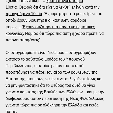
Σχεδίου της Αττικής …
κρατά πάνω από μια
10ετία
.
Θεωρώ ότι ό,τι είχε να λεχθεί, ελέχθη κατά την
προηγούμενη 10ετία
. Έχουμε μπροστά μας κείμενα, τα
οποία έχουν υιοθετήσει οι καθ’ ύλην αρμόδιοι
φορείς…
Έχουν συζητήσει τα πάντα με τις τοπικές
κοινωνίες
. Νομίζω ότι τώρα πια αυτή η χώρα πρέπει να
παίρνει αποφάσεις”.
Οι υπογραμμίσεις είναι δικές μου – υπογραμμίζουν
ωστόσο το ασύστολο ψεύδος του Υπουργού
Περιβάλλοντος, ο οποίος με τον τρόπο αυτό
προσπάθησε να πάρει τον αέρα των βουλευτών της
Επιτροπής, που ίσως να είναι νεοεκλεγμένοι. Ίσως και
να μην φαντάστηκε ότι το ψεύδος του αυτό θα γίνει
γνωστό και εκτός της Βουλής των Ελλήνων – και με την
διαψεύδουσα αυτόν περίπτωση της Νέας Φιλαδέλφειας
γνωστό τώρα πια σε ολόκληρη την Ελλάδα και εκτός
αυτής.