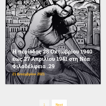
Η περίοδος 28 Οκτωβρίου 1940
έως 27 Απριλίου 1941 στη Νέα
Φιλαδέλφεια .29
21 Δεκεμβρίου 2021
1
Next