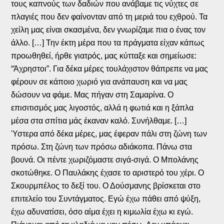
τους καπνούς των δαδιών που ανάβαμε τις νύχτες σε
πλαγιές που δεν φαίνονταν από τη μεριά του εχθρού. Τα
χείλη μας είναι σκασμένα, δεν γνωρίζαμε πια ο ένας τον
άλλο. […] Την έκτη μέρα που τα πράγματα είχαν κάπως
προωθηθεί, ήρθε γιατρός, μας κύτταξε και σημείωσε:
“Άχρηστοι”. Για δέκα μέρες τουλάχιστον θάπρεπε να μας
φέρουν σε κάποιο χωριό για ανάπαυση και να μας
δώσουν να φάμε. Μας πήγαν στη Σαμαρίνα. Ο
επισιτισμός μας λιγοστός, αλλά η φωτιά και η ξάπλα
μέσα στα σπίτια μάς έκαναν καλό. Συνήλθαμε. […]
Ύστερα από δέκα μέρες, μας έφεραν πάλι στη ζώνη των
πρόσω. Στη ζώνη των πρόσω αδιάκοπα. Πάνω στα
βουνά. Οι πέντε χωριζόμαστε σιγά-σιγά. Ο Μπολάνης
σκοτώθηκε. Ο Παυλάκης έχασε το αριστερό του χέρι. Ο
Σκουρμπέλος το δεξί του. Ο Δούσμανης βρίσκεται στο
επιτελείο του Συντάγματος. Εγώ έχω πάθει από ψύξη,
έχω αδυνατίσει, όσο αίμα έχει η κιμωλία έχω κι εγώ.