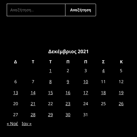
ΑΝΑΖΉΤΗΣΗ
ΓΙΑ:
Δεκέμβριος 2021
Δ
Τ
Τ
Π
Π
Σ
Κ
1
2
3
4
5
6
7
8
9
10
11
12
13
14
15
16
17
18
19
20
21
22
23
24
25
26
27
28
29
30
31
« Νοέ
Ιαν »