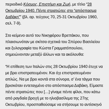
περιοδικό
Κόσμος, Επιστήμη και Ζωή
, με τίτλο “
28
Οκτωβρίου 1940. Πέντε στρατιώτες στο “απόσπασμα
Δαβάκη”
” (βλ. αρ. τεύχους 70, 25-31 Οκτωβρίου 1960,
σελ. 7-9).
Στο κείμενο αυτό του Νικηφόρου Βρεττάκου, που
πλαισιωνόταν με σκίτσα σχετικά του Σπύρου Βασιλείου
και ξυλογραφία του Κώστα Γραμματόπουλου,
σημειώνονταν μεταξύ άλλων και τα ακόλουθα:
“Η επίθεση των Ιταλών στις 28 Οκτωβρίου 1940 έτυχε να
με βρει επιστρατευμένον. Και όχι επιστρατευμένον
απλώς. Να με βρει κοντά στα σύνορα, σ’ ένα τάγμα που
βρισκόταν εντεταγμένο στο απόσπασμα Δαβάκη. Είμαστε
πέντε στρατιώτες που […] γίναμε πέντε φίλοι, που κάτω
από ραγδαία βροχή με το ηλιοβασίλεμα της 27ης
Οκτωβρίου, προσπαθούσαμε να στήσουμε το αντίσκηνό