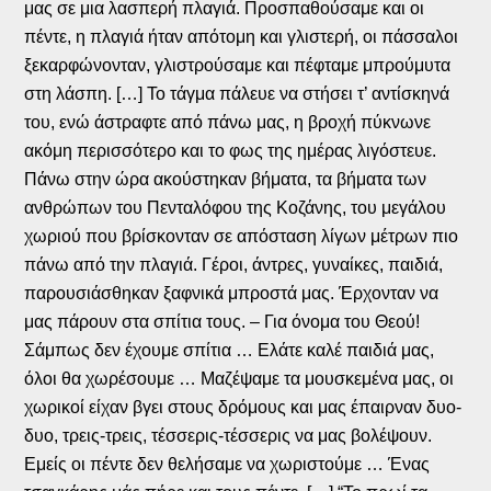
μας σε μια λασπερή πλαγιά. Προσπαθούσαμε και οι
πέντε, η πλαγιά ήταν απότομη και γλιστερή, οι πάσσαλοι
ξεκαρφώνονταν, γλιστρούσαμε και πέφταμε μπρούμυτα
στη λάσπη. […] Το τάγμα πάλευε να στήσει τ’ αντίσκηνά
του, ενώ άστραφτε από πάνω μας, η βροχή πύκνωνε
ακόμη περισσότερο και το φως της ημέρας λιγόστευε.
Πάνω στην ώρα ακούστηκαν βήματα, τα βήματα των
ανθρώπων του Πενταλόφου της Κοζάνης, του μεγάλου
χωριού που βρίσκονταν σε απόσταση λίγων μέτρων πιο
πάνω από την πλαγιά. Γέροι, άντρες, γυναίκες, παιδιά,
παρουσιάσθηκαν ξαφνικά μπροστά μας. Έρχονταν να
μας πάρουν στα σπίτια τους. – Για όνομα του Θεού!
Σάμπως δεν έχουμε σπίτια … Ελάτε καλέ παιδιά μας,
όλοι θα χωρέσουμε … Μαζέψαμε τα μουσκεμένα μας, οι
χωρικοί είχαν βγει στους δρόμους και μας έπαιρναν δυο-
δυο, τρεις-τρεις, τέσσερις-τέσσερις να μας βολέψουν.
Εμείς οι πέντε δεν θελήσαμε να χωριστούμε … Ένας