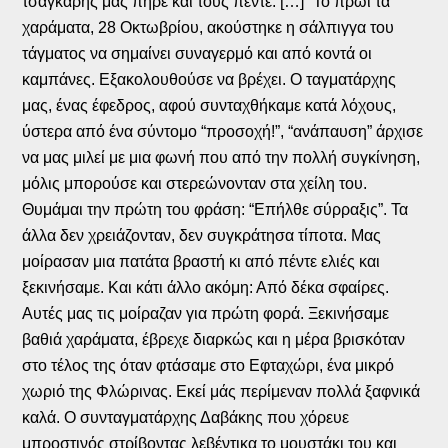
τσαγκάρης μάς πήρε και τους πέντε. […] “Το πρωί τα
χαράματα, 28 Οκτωβρίου, ακούστηκε η σάλπιγγα του
τάγματος να σημαίνει συναγερμό και από κοντά οι
καμπάνες. Εξακολουθούσε να βρέχει. Ο ταγματάρχης
μας, ένας έφεδρος, αφού συνταχθήκαμε κατά λόχους,
ύστερα από ένα σύντομο “προσοχή!”, “ανάπαυση” άρχισε
να μας μιλεί με μια φωνή που από την πολλή συγκίνηση,
μόλις μπορούσε και στερεώνονταν στα χείλη του.
Θυμάμαι την πρώτη του φράση: “Επήλθε σύρραξις”. Τα
άλλα δεν χρειάζονταν, δεν συγκράτησα τίποτα. Μας
μοίρασαν μια πατάτα βραστή κι από πέντε ελιές και
ξεκινήσαμε. Και κάτι άλλο ακόμη: Από δέκα σφαίρες.
Αυτές μας τις μοίραζαν για πρώτη φορά. Ξεκινήσαμε
βαθιά χαράματα, έβρεχε διαρκώς και η μέρα βρισκόταν
στο τέλος της όταν φτάσαμε στο Εφταχώρι, ένα μικρό
χωριό της Φλώρινας. Εκεί μάς περίμεναν πολλά ξαφνικά
καλά. Ο συνταγματάρχης Δαβάκης που χόρευε
μπροστινός στρίβοντας λεβέντικα το μουστάκι του και