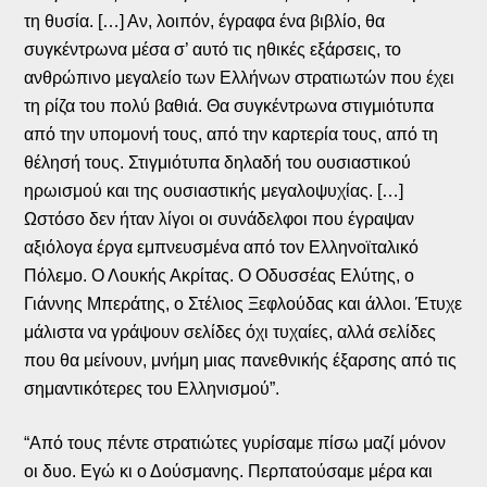
τη θυσία. […] Αν, λοιπόν, έγραφα ένα βιβλίο, θα
συγκέντρωνα μέσα σ’ αυτό τις ηθικές εξάρσεις, το
ανθρώπινο μεγαλείο των Ελλήνων στρατιωτών που έχει
τη ρίζα του πολύ βαθιά. Θα συγκέντρωνα στιγμιότυπα
από την υπομονή τους, από την καρτερία τους, από τη
θέλησή τους. Στιγμιότυπα δηλαδή του ουσιαστικού
ηρωισμού και της ουσιαστικής μεγαλοψυχίας. […]
Ωστόσο δεν ήταν λίγοι οι συνάδελφοι που έγραψαν
αξιόλογα έργα εμπνευσμένα από τον Ελληνοϊταλικό
Πόλεμο. Ο Λουκής Ακρίτας. Ο Οδυσσέας Ελύτης, ο
Γιάννης Μπεράτης, ο Στέλιος Ξεφλούδας και άλλοι. Έτυχε
μάλιστα να γράψουν σελίδες όχι τυχαίες, αλλά σελίδες
που θα μείνουν, μνήμη μιας πανεθνικής έξαρσης από τις
σημαντικότερες του Ελληνισμού”.
“Από τους πέντε στρατιώτες γυρίσαμε πίσω μαζί μόνον
οι δυο. Εγώ κι ο Δούσμανης. Περπατούσαμε μέρα και