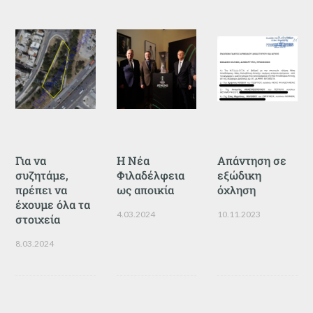
Για να
Η Νέα
Απάντηση σε
συζητάμε,
Φιλαδέλφεια
εξώδικη
πρέπει να
ως αποικία
όχληση
έχουμε όλα τα
4.03.2024
10.11.2023
στοιχεία
8.03.2024