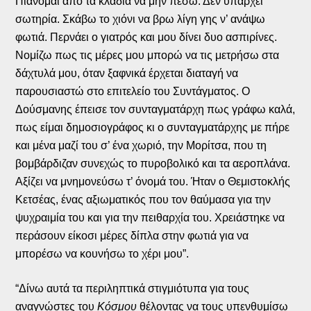
Πιάνομαι από τα κλαδιά να μην πέσω. Δεν υπάρχει
σωτηρία. Σκάβω το χιόνι να βρω λίγη γης ν’ ανάψω
φωτιά. Περνάει ο γιατρός και μου δίνει δυο ασπιρίνες.
Νομίζω πως τις μέρες μου μπορώ να τις μετρήσω στα
δάχτυλά μου, όταν ξαφνικά έρχεται διαταγή να
παρουσιαστώ στο επιτελείο του Συντάγματος. Ο
Δούσμανης έπεισε τον συνταγματάρχη πως γράφω καλά,
πως είμαι δημοσιογράφος κι ο συνταγματάρχης με πήρε
και μένα μαζί του σ’ ένα χωριό, την Μορίτσα, που τη
βομβάρδιζαν συνεχώς το πυροβολικό και τα αεροπλάνα.
Αξίζει να μνημονεύσω τ’ όνομά του. Ήταν ο Θεμιστοκλής
Κετσέας, ένας αξιωματικός που τον θαύμασα για την
ψυχραιμία του και για την πειθαρχία του. Χρειάστηκε να
περάσουν είκοσι μέρες δίπλα στην φωτιά για να
μπορέσω να κουνήσω το χέρι μου”.
“Δίνω αυτά τα περιληπτικά στιγμιότυπα για τους
αναγνώστες του
Κόσμου
θέλοντας να τους υπενθυμίσω