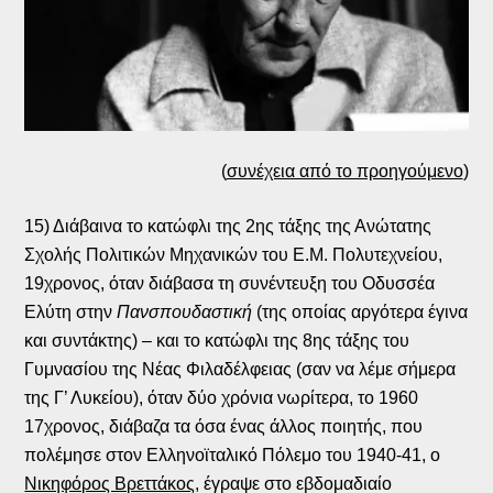
(
συνέχεια από το προηγούμενο
)
15) Διάβαινα το κατώφλι της 2ης τάξης της Ανώτατης
Σχολής Πολιτικών Μηχανικών του Ε.Μ. Πολυτεχνείου,
19χρονος, όταν διάβασα τη συνέντευξη του Οδυσσέα
Ελύτη στην
Πανσπουδαστική
(της οποίας αργότερα έγινα
και συντάκτης) – και το κατώφλι της 8ης τάξης του
Γυμνασίου της Νέας Φιλαδέλφειας (σαν να λέμε σήμερα
της Γ’ Λυκείου), όταν δύο χρόνια νωρίτερα, το 1960
17χρονος, διάβαζα τα όσα ένας άλλος ποιητής, που
πολέμησε στον Ελληνοϊταλικό Πόλεμο του 1940-41, ο
Νικηφόρος Βρεττάκος
, έγραψε στο εβδομαδιαίο