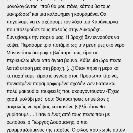
μονολογώντας: “πού θα μου πάνε, κάπου θα τους
μαντρώσω” και μια καλοψημένη κουραμάνα. Θα
πηγαίναμε να ενισχύσουμε τον λόχο του Καράγιωργα
που πολεμούσε τους Ιταλούς στην Λυκοράχη.
Συνεχίσαμε την πορεία μας. Η βροχή δεν εννοούσε να
κόψει. Περάσαμε τρία ποτάμια ως την μέση μες στο νερό.
Μόνον όταν άστραφτε βλέπαμε πως είμαστε
περικυκλωμένοι από άγρια βουνά. Κάθε μία ώρα πέντε
λεπτά στάση μες στη βροχή. […] Όταν πήρε η μέρα και
κυτταχτήκαμε, είμαστε αγνώριστοι. Πρόσωπα κίτρινα,
πανιασμένα παραμορφωμένα σχεδόν. Δεν θάταν και
πολύ μακρυά οι τουφεκιές που ακουγόντουσαν -Έχεις
χαρτί, μολύβι μαζί σου; Θα κρατήσεις σημειώσεις
ασφαλώς να γράψεις και κανένα βιβλίο όταν θα
γυρίσουμε … Ήταν ο ένας από τους πέντε που με
ρωτούσε, ο Γιώργος Δούσμανης, ο πιο
γραμματιζούμενος της παρέας. Ο φίλος που χωρίς αυτόν