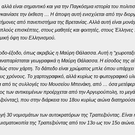
 αλλά είναι σημαντικό και για την Παγκόσμια ιστορία του πολιτι
εγκαινίασε την έκθεση … Η άποψη αυτή ενισχύεται από την δι
στήμονες από πανεπιστήμια της Βρετανίας. Αλλά αυτή είναι μον
απλούς επισκέπτες, στους μαθητές και φοιτητές, στους Έλληνε
μική όψη του Ελληνισμού.
είσοδο-έξοδο, όπως ακριβώς η Μαύρη Θάλασσα. Αυτή η “χωροταξ
α αναπαρίσταται γεωγραφικά η Μαύρη Θάλασσα. Η είσοδος της αί
βώς στον χάρτη. Το δάπεδο είναι χρώματος μπλε όπου υπάρχει 
υς χρόνους. Το χαρτογραφικό, αλλά κυρίως το φωτογραφικό υλι
ενα από τις συλλογές του Μουσείου Μπενάκη, από … όσα μετέφε
ος των αντικειμένων προέρχεται από την Αργυρούπολη, το μεγ
εζούντας), που στην διάρκεια του 18ου κυρίως αιώνα διατηρού
ή 30 νομισμάτων των αυτοκρατόρων της Τραπεζούντας. Είναι 
ομισματοκοπία της Τραπεζούντας από τον 13ο ως τον 15ο αιώνα.