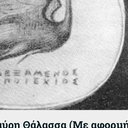
αύρη Θάλασσα (Με αφορμή