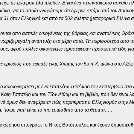
χει με τρία μοντέλα πλοίων. Είναι ένα πενηντάκωπο αρχαίο πλοί
ιώνα, για το οποίο γνωρίζουμε ότι έφερνε σιτάρι από τον Δούν
31 ήταν Ελληνικά και από τα 502 σλέπια (μεταφορικά ξύλινα σ
χονται από αστικές οικογένειες της βόρειας και ανατολικής Θρά
νώριζε μεγάλη ανάπτυξη στα μέρη αυτά. Τα περισσότερα από τα 
ους, αφού πολλές οικογένειες προσέφεραν προσωπικά είδη για 
ας ερωδιός που έφτιαξε ένας Χιώτης τον 5ο π.Χ. αιώνα στο Αζόφ
α κυκλοφορήσει με ένα επιπλέον 16σέλιδο τον Σεπτέμβριο στα ε
αίη Τσιτσέλη και τον Τζον Λίθαμ και το βιβλίο, που δεν είναι 
νά όμως δεν αναφέρεται πώς παρήκμασε ο Ελληνισμός στην Μα
 “ίσως γιατί είναι το πιο ευαίσθητο από τα θέματα…”.
χώρησα υπογράφει ο Νίκος Βατόπουλος και έχουν δημοσιευθεί