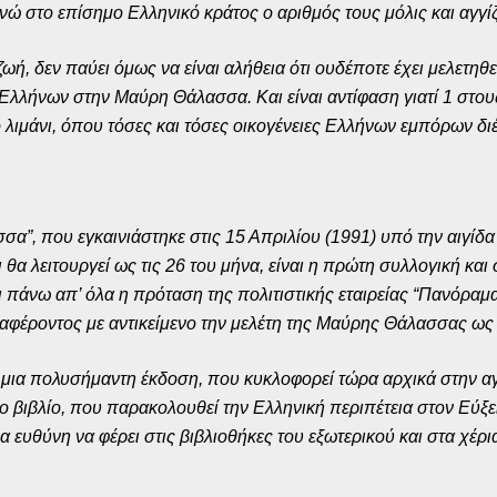
 στο επίσημο Ελληνικό κράτος ο αριθμός τους μόλις και αγγίζε
ωή, δεν παύει όμως να είναι αλήθεια ότι ουδέποτε έχει μελετηθε
λλήνων στην Μαύρη Θάλασσα. Και είναι αντίφαση γιατί 1 στου
 λιμάνι, όπου τόσες και τόσες οικογένειες Ελλήνων εμπόρων δι
σα”, που εγκαινιάστηκε στις 15 Απριλίου (1991) υπό την αιγίδ
ι θα λειτουργεί ως τις 26 του μήνα, είναι η πρώτη συλλογική 
αι πάνω απ’ όλα η πρόταση της πολιτιστικής εταιρείας “Πανόραμ
ιαφέροντος με αντικείμενο την μελέτη της Μαύρης Θάλασσας ως
μια πολυσήμαντη έκδοση, που κυκλοφορεί τώρα αρχικά στην αγ
 βιβλίο, που παρακολουθεί την Ελληνική περιπέτεια στον Εύξε
ια ευθύνη να φέρει στις βιβλιοθήκες του εξωτερικού και στα χέ