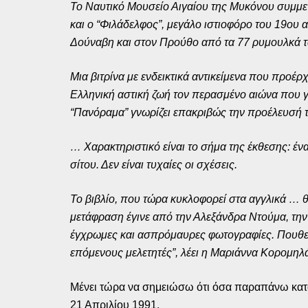
Το Ναυτικό Μουσείο Αιγαίου της Μυκόνου συμμετέ
και ο “Φιλάδελφος”, μεγάλο ιστιοφόρο του 19ου α
Δούναβη και στον Προύθο από τα 77 ρυμουλκά τα 
Μια βιτρίνα με ενδεικτικά αντικείμενα που προέρ
Ελληνική αστική ζωή τον περασμένο αιώνα που γ
“Πανόραμα” γνωρίζει επακριβώς την προέλευσή τ
… Χαρακτηριστικό είναι το σήμα της έκθεσης: έν
σίτου. Δεν είναι τυχαίες οι σχέσεις.
Το βιβλίο, που τώρα κυκλοφορεί στα αγγλικά … θ
μετάφραση έγινε από την Αλεξάνδρα Ντούμα, την Κ
έγχρωμες και ασπρόμαυρες φωτογραφίες. Πουθε
επόμενους μελετητές”, λέει η Μαριάννα Κορομηλά,
Μένει τώρα να σημειώσω ότι όσα παραπάνω κατα
21 Απριλίου 1991.