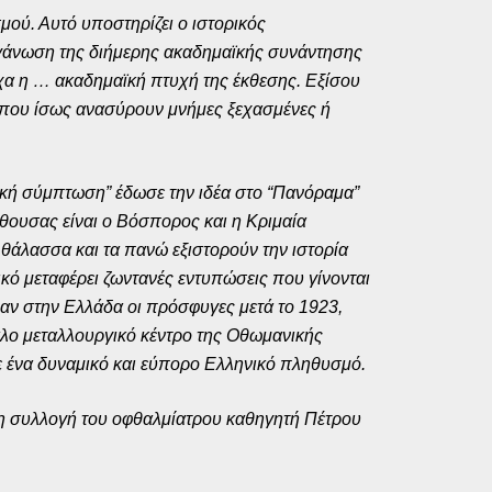
σμού. Αυτό υποστηρίζει ο ιστορικός
οργάνωση της διήμερης ακαδημαϊκής συνάντησης
άχα η … ακαδημαϊκή πτυχή της έκθεσης. Εξίσου
ς που ίσως ανασύρουν μνήμες ξεχασμένες ή
ική σύμπτωση” έδωσε την ιδέα στο “Πανόραμα”
θουσας είναι ο Βόσπορος και η Κριμαία
θάλασσα και τα πανώ εξιστορούν την ιστορία
κό μεταφέρει ζωντανές εντυπώσεις που γίνονται
ραν στην Ελλάδα οι πρόσφυγες μετά το 1923,
άλο μεταλλουργικό κέντρο της Οθωμανικής
σε ένα δυναμικό και εύπορο Ελληνικό πληθυσμό.
η συλλογή του οφθαλμίατρου καθηγητή Πέτρου