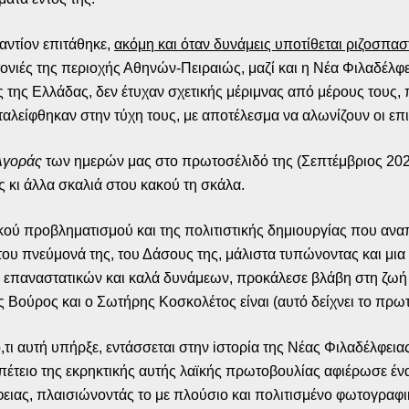
αντίον επιτάθηκε,
ακόμη και όταν δυνάμεις υποτίθεται ριζοσπαστ
νιές της περιοχής Αθηνών-Πειραιώς, μαζί και η Νέα Φιλαδέλφε
ς της Ελλάδας, δεν έτυχαν σχετικής μέριμνας από μέρους τους, 
αταλείφθηκαν στην τύχη τους, με αποτέλεσμα να αλωνίζουν οι επι
Αγοράς
των ημερών μας στο πρωτοσέλιδό της (Σεπτέμβριος 2021
ας κι άλλα σκαλιά στου κακού τη σκάλα.
ικού προβληματισμού και της πολιτιστικής δημιουργίας που αν
του πνεύμονά της, του Δάσους της, μάλιστα τυπώνοντας και μια
 επαναστατικών και καλά δυνάμεων, προκάλεσε βλάβη στη ζωή τ
ς Βούρος και ο Σωτήρης Κοσκολέτος είναι (αυτό δείχνει το πρω
τι αυτή υπήρξε, εντάσσεται στην iστορία της Νέας Φιλαδέλφειας.
πέτειο της εκρηκτικής αυτής λαϊκής πρωτοβουλίας αφιέρωσε ένα 
φειας, πλαισιώνοντάς το με πλούσιο και πολιτισμένο φωτογραφι