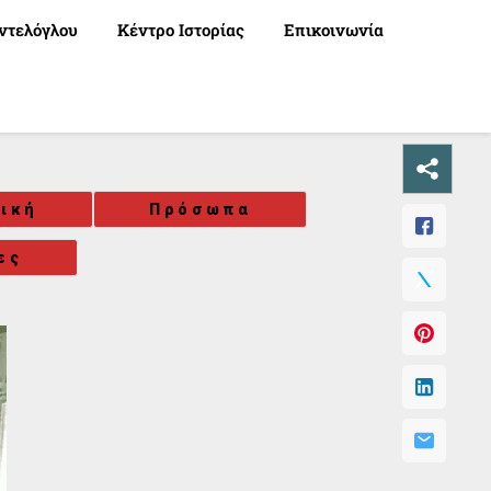
ντελόγλου
Κέντρο Ιστορίας
Επικοινωνία
τική
Πρόσωπα
ες