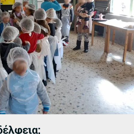
δέλφεια;