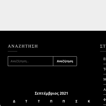
ΑΝΑΖΉΤΗΣΗ
Σ
ΑΝΑΖΉΤΗΣΗ
Ε
ΓΙΑ:
Τ
Μ
Α
Σεπτέμβριος 2021
Φ
Δ
Τ
Τ
Π
Π
Σ
Κ