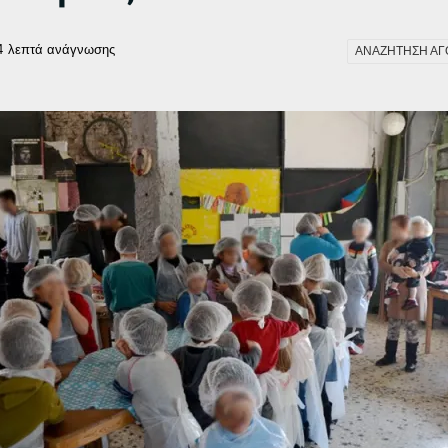
4
λεπτά ανάγνωσης
ΑΝΑΖΗΤΗΣΗ ΑΓ