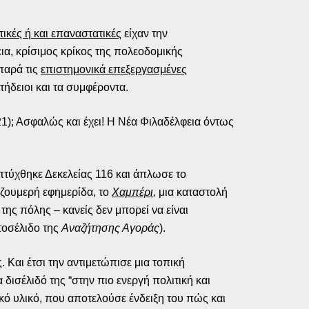
ικές ή και επαναστατικές
είχαν την
ια, κρίσιμος κρίκος της πολεοδομικής
παρά τις
επιστημονικά επεξεργασμένες
τήδειοι και τα συμφέροντα.
); Ασφαλώς και έχει! Η Νέα Φιλαδέλφεια όντως
απτύχθηκε Δεκελείας 116 και άπλωσε το
 ζουμερή εφημερίδα, το
Χαμπέρι
,
μια καταστολή
ης πόλης – κανείς δεν μπορεί να είναι
τοσέλιδο της
Αναζήτησης Αγοράς
).
 Και έτσι την αντιμετώπισε μια τοπική
δισέλιδό της “στην πιο ενεργή πολιτική και
κό υλικό, που αποτελούσε ένδειξη του πώς και