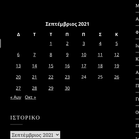
Μ
Α
Σεπτέμβριος 2021
Φ
Δ
Τ
Τ
Π
Π
Σ
Κ
1
2
3
4
5
Ι
6
7
8
9
10
11
12
Κ
13
14
15
16
17
18
19
Α
20
21
22
23
24
25
26
Π
27
28
29
30
« Αυγ
Οκτ »
Γ
Ο
ΙΣΤΟΡΙΚΌ
Π
Ιστορικό
Ι