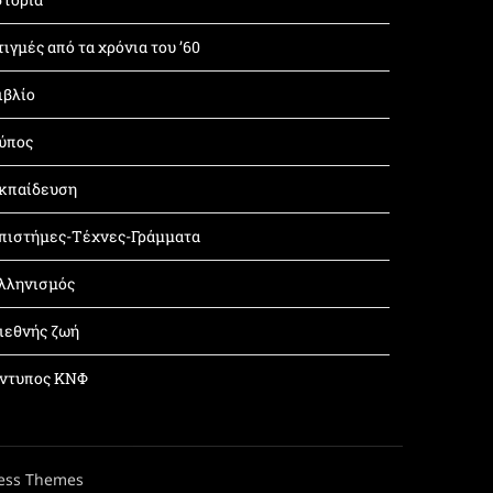
τιγμές από τα χρόνια του ’60
ιβλίο
ύπος
κπαίδευση
πιστήμες-Τέχνες-Γράμματα
λληνισμός
ιεθνής ζωή
ντυπος ΚΝΦ
ess Themes