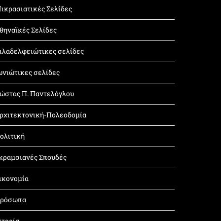
ικρασιατικές Σελίδες
θηναϊκές Σελίδες
ιλαδελφειώτικες σελίδες
ωνιώτικες σελίδες
ώστας Π. Παντελόγλου
ρχιτεκτονική-Πολεοδομία
ολιτική
κραμσιανές Σπουδές
ικονομία
ρόσωπα
στορία