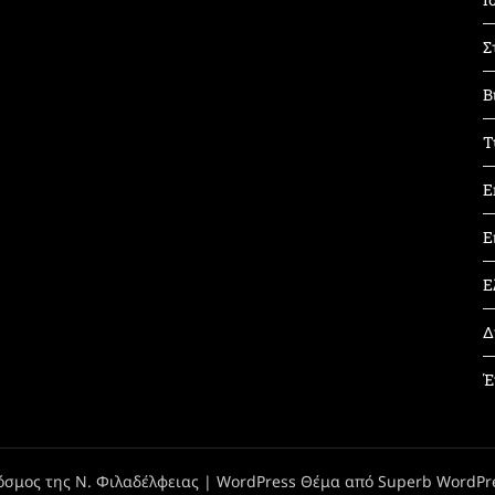
Σ
Β
Τ
Ε
Ε
Ε
Δ
Έ
όσμος της Ν. Φιλαδέλφειας
| WordPress Θέμα από
Superb WordPr