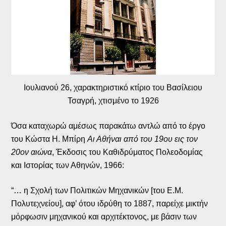
Ιουλιανού 26, χαρακτηριστικό κτίριο του Βασίλειου
Τσαγρή, χτισμένο το 1926
Όσα καταχωρώ αμέσως παρακάτω αντλώ από το έργο
του Κώστα Η. Μπίρη
Αι Αθήναι από του 19ου εις τον
20ον αιώνα
, Έκδοσις του Καθιδρύματος Πολεοδομίας
και Ιστορίας των Αθηνών, 1966:
“… η Σχολή των Πολιτικών Μηχανικών [του Ε.Μ.
Πολυτεχνείου], αφ’ ότου ιδρύθη το 1887, παρείχε μικτήν
μόρφωσιν μηχανικού και αρχιτέκτονος, με βάσιν των