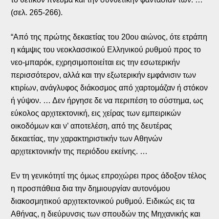
(σελ. 265-266).
“Από της πρώτης δεκαετίας του 20ου αιώνος, ότε ετράπη
η κάμψις του νεοκλασσικού Ελληνικού ρυθμού προς το
νεο-μπαρόκ, εχρησιμοποιείται εις την εσωτερικήν
περισσότερον, αλλά και την εξωτερικήν εμφάνισιν των
κτιρίων, ανάγλυφος διάκοσμος από χαρτομάζαν ή στόκον
ή γύψον. … Δεν ήργησε δε να περιπέση το σύστημα, ως
εύκολος αρχιτεκτονική, εις χείρας των εμπειρικών
οικοδόμων και ν’ αποτελέση, από της δευτέρας
δεκαετίας, την χαρακτηριστικήν των Αθηνών
αρχιτεκτονικήν της περιόδου εκείνης. …
Εν τη γενικότητί της όμως επροχώρει προς άδοξον τέλος
η προσπάθεια δια την δημιουργίαν αυτονόμου
διακοσμητικού αρχιτεκτονικού ρυθμού. Ειδικώς εις τα
Αθήνας, η διεύρυνσις των σπουδών της Μηχανικής και