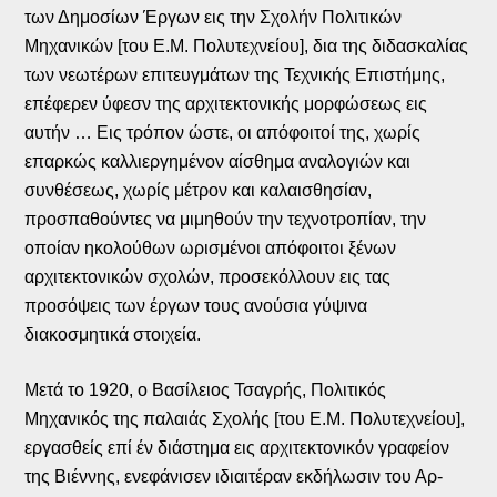
των Δημοσίων Έργων εις την Σχολήν Πολιτικών
Μηχανικών [του Ε.Μ. Πολυτεχνείου], δια της διδασκαλίας
των νεωτέρων επιτευγμάτων της Τεχνικής Επιστήμης,
επέφερεν ύφεσν της αρχιτεκτονικής μορφώσεως εις
αυτήν … Εις τρόπον ώστε, οι απόφοιτοί της, χωρίς
επαρκώς καλλιεργημένον αίσθημα αναλογιών και
συνθέσεως, χωρίς μέτρον και καλαισθησίαν,
προσπαθούντες να μιμηθούν την τεχνοτροπίαν, την
οποίαν ηκολούθων ωρισμένοι απόφοιτοι ξένων
αρχιτεκτονικών σχολών, προσεκόλλουν εις τας
προσόψεις των έργων τους ανούσια γύψινα
διακοσμητικά στοιχεία.
Μετά το 1920, ο Βασίλειος Τσαγρής, Πολιτικός
Μηχανικός της παλαιάς Σχολής [του Ε.Μ. Πολυτεχνείου],
εργασθείς επί έν διάστημα εις αρχιτεκτονικόν γραφείον
της Βιέννης, ενεφάνισεν ιδιαιτέραν εκδήλωσιν του Αρ-