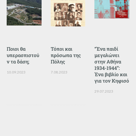
Ποιοι θα
Τόποι και
“Ένα παιδί
υπερασπιστού
πρόσωπα της
μεγαλώνει
ν τα δάση;
Πόλης
στην Αθήνα
1934-1944”:
10.09.2023
7.08.2023
Ένα βιβλίο και
για τον Κηφισό
29.07.2023