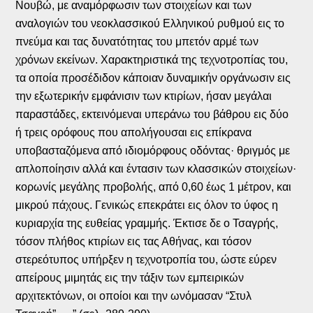
Νουβώ, με αναμόρφωσιν των στοιχείων και των
αναλογιών του νεοκλασσικού Ελληνικού ρυθμού εις το
πνεύμα και τας δυνατότητας του μπετόν αρμέ των
χρόνων εκείνων. Χαρακτηριστικά της τεχνοτροπίας του,
τα οποία προσέδιδον κάποιαν δυναμικήν οργάνωσιν εις
την εξωτερικήν εμφάνισιν των κτιρίων, ήσαν μεγάλαι
παραστάδες, εκτεινόμεναι υπεράνω του βάθρου εις δύο
ή τρεις ορόφους που απολήγουσαι εις επίκρανα
υποβασταζόμενα από ιδιομόρφους οδόντας· θριγμός με
απλοποίησιν αλλά και έντασιν των κλασσικών στοιχείων·
κορωνίς μεγάλης προβολής, από 0,60 έως 1 μέτρον, και
μικρού πάχους. Γενικώς επεκράτει εις όλον το ύφος η
κυριαρχία της ευθείας γραμμής. Έκτισε δε ο Τσαγρής,
τόσον πλήθος κτιρίων εις τας Αθήνας, και τόσον
στερεότυπος υπήρξεν η τεχνοτροπία του, ώστε εύρεν
απείρους μιμητάς εις την τάξιν των εμπειρικών
αρχιτεκτόνων, οι οποίοι και την ωνόμασαν “Στυλ