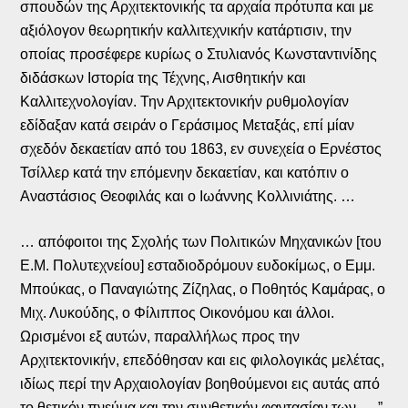
σπουδών της Αρχιτεκτονικής τα αρχαία πρότυπα και με
αξιόλογον θεωρητικήν καλλιτεχνικήν κατάρτισιν, την
οποίας προσέφερε κυρίως ο Στυλιανός Κωνσταντινίδης
διδάσκων Ιστορία της Τέχνης, Αισθητικήν και
Καλλιτεχνολογίαν. Την Αρχιτεκτονικήν ρυθμολογίαν
εδίδαξαν κατά σειράν ο Γεράσιμος Μεταξάς, επί μίαν
σχεδόν δεκαετίαν από του 1863, εν συνεχεία ο Ερνέστος
Τσίλλερ κατά την επόμενην δεκαετίαν, και κατόπιν ο
Αναστάσιος Θεοφιλάς και ο Ιωάννης Κολλινιάτης. …
… απόφοιτοι της Σχολής των Πολιτικών Μηχανικών [του
Ε.Μ. Πολυτεχνείου] εσταδιοδρόμουν ευδοκίμως, ο Εμμ.
Μπούκας, ο Παναγιώτης Ζίζηλας, ο Ποθητός Καμάρας, ο
Μιχ. Λυκούδης, ο Φίλιππος Οικονόμου και άλλοι.
Ωρισμένοι εξ αυτών, παραλλήλως προς την
Αρχιτεκτονικήν, επεδόθησαν και εις φιλολογικάς μελέτας,
ιδίως περί την Αρχαιολογίαν βοηθούμενοι εις αυτάς από
το θετικόν πνεύμα και την συνθετικήν φαντασίαν των. …”