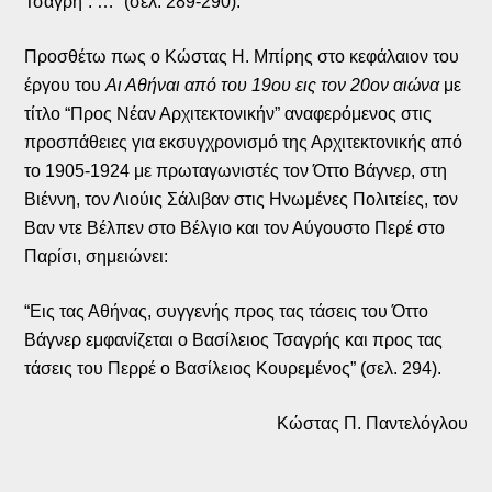
Τσαγρή”. …” (σελ. 289-290).
Προσθέτω πως ο Κώστας Η. Μπίρης στο κεφάλαιον του
έργου του
Αι Αθήναι από του 19ου εις τον 20ον αιώνα
με
τίτλο “Προς Νέαν Αρχιτεκτονικήν” αναφερόμενος στις
προσπάθειες για εκσυγχρονισμό της Αρχιτεκτονικής από
το 1905-1924 με πρωταγωνιστές τον Όττο Βάγνερ, στη
Βιέννη, τον Λιούις Σάλιβαν στις Ηνωμένες Πολιτείες, τον
Βαν ντε Βέλπεν στο Βέλγιο και τον Αύγουστο Περέ στο
Παρίσι, σημειώνει:
“Εις τας Αθήνας, συγγενής προς τας τάσεις του Όττο
Βάγνερ εμφανίζεται ο Βασίλειος Τσαγρής και προς τας
τάσεις του Περρέ ο Βασίλειος Κουρεμένος” (σελ. 294).
Κώστας Π. Παντελόγλου