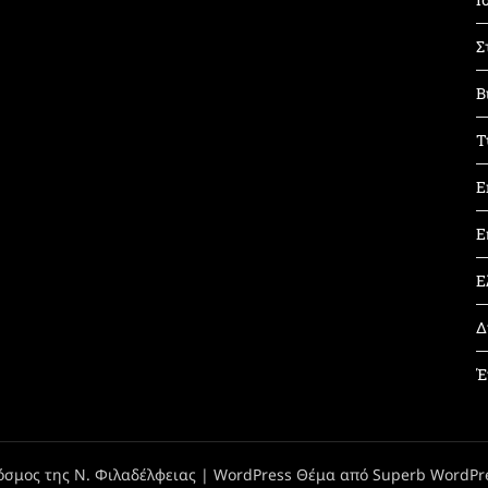
Σ
Β
Τ
Ε
Ε
Ε
Δ
Έ
όσμος της Ν. Φιλαδέλφειας
| WordPress Θέμα από
Superb WordPr