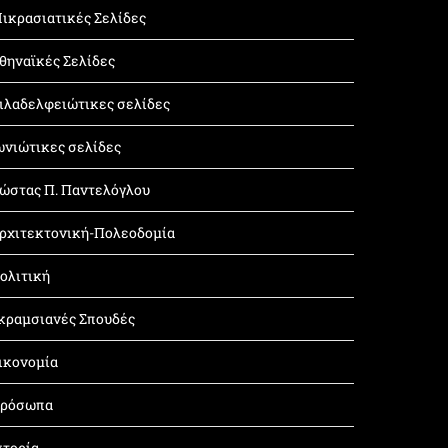
ικρασιατικές Σελίδες
θηναϊκές Σελίδες
ιλαδελφειώτικες σελίδες
ωνιώτικες σελίδες
ώστας Π. Παντελόγλου
ρχιτεκτονική-Πολεοδομία
ολιτική
κραμσιανές Σπουδές
ικονομία
ρόσωπα
στορία