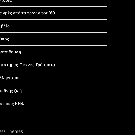
τιγμές από τα χρόνια του ’60
ιβλίο
ύπος
κπαίδευση
πιστήμες-Τέχνες-Γράμματα
λληνισμός
ιεθνής ζωή
ντυπος ΚΝΦ
ess Themes