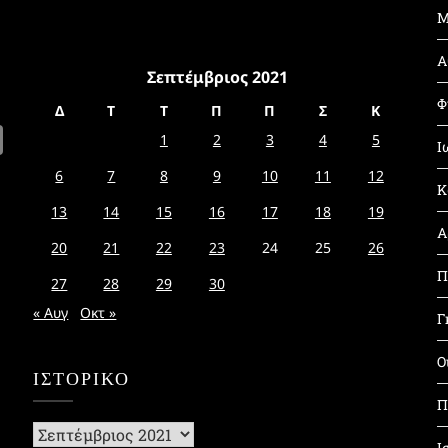
Μ
Α
Σεπτέμβριος 2021
Φ
Δ
Τ
Τ
Π
Π
Σ
Κ
1
2
3
4
5
Ι
6
7
8
9
10
11
12
Κ
13
14
15
16
17
18
19
Α
20
21
22
23
24
25
26
Π
27
28
29
30
« Αυγ
Οκτ »
Γ
Ο
ΙΣΤΟΡΙΚΌ
Π
Ιστορικό
Ι