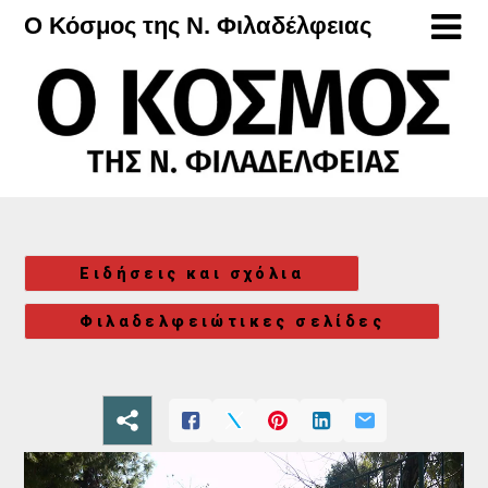
Μετάβαση
Ο Κόσμος της Ν. Φιλαδέλφειας
στο
περιεχόμενο
Ειδήσεις και σχόλια
Φιλαδελφειώτικες σελίδες