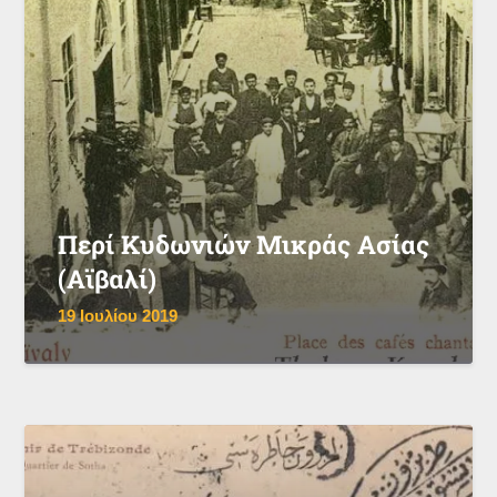
Περί Κυδωνιών Μικράς Ασίας
(Αϊβαλί)
19 Ιουλίου 2019