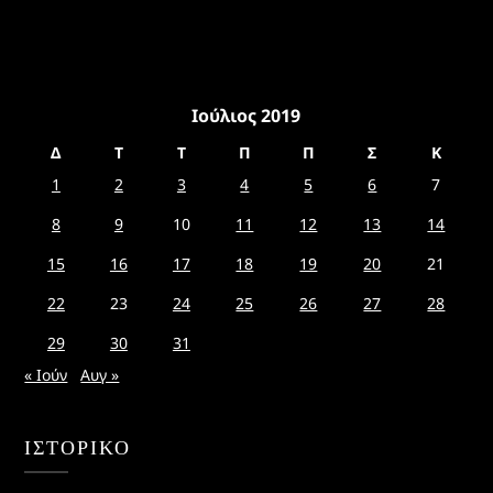
Ιούλιος 2019
Δ
Τ
Τ
Π
Π
Σ
Κ
1
2
3
4
5
6
7
8
9
10
11
12
13
14
15
16
17
18
19
20
21
22
23
24
25
26
27
28
29
30
31
« Ιούν
Αυγ »
ΙΣΤΟΡΙΚΌ