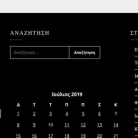
ΑΝΑΖΉΤΗΣΗ
Σ
ΑΝΑΖΉΤΗΣΗ
Ε
ΓΙΑ:
Τ
Μ
Α
Ιούλιος 2019
Φ
Δ
Τ
Τ
Π
Π
Σ
Κ
1
2
3
4
5
6
7
Ι
8
9
10
11
12
13
14
Κ
15
16
17
18
19
20
21