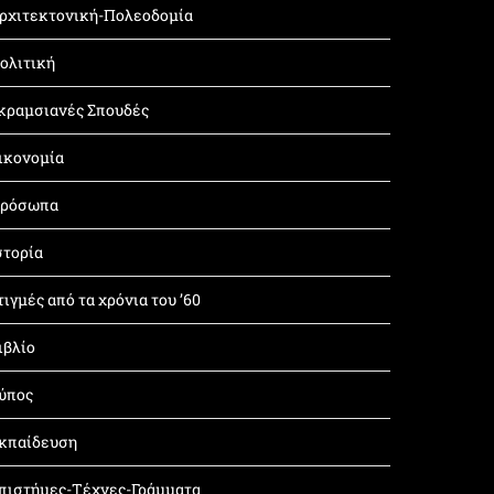
ρχιτεκτονική-Πολεοδομία
ολιτική
κραμσιανές Σπουδές
ικονομία
ρόσωπα
στορία
τιγμές από τα χρόνια του ’60
ιβλίο
ύπος
κπαίδευση
πιστήμες-Τέχνες-Γράμματα