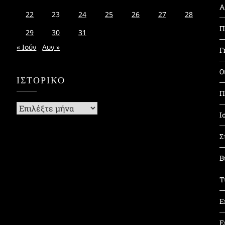
Α
22
23
24
25
26
27
28
Π
29
30
31
« Ιούν
Αυγ »
Γ
Ο
ΙΣΤΟΡΙΚΌ
Π
Ιστορικό
Ι
Σ
Β
Τ
Ε
Ε