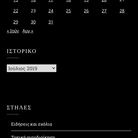
22
23
24
25
26
27
28
29
30
31
« Ιούν
Αυγ »
ΙΣΤΟΡΙΚΌ
Ιστορικό
ΣΤΗΛΕΣ
Ειδήσεις και σχόλια
Τοπική αυτοδιοίκηση