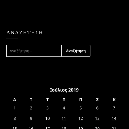
ΑΝΑΖΉΤΗΣΗ
ΑΝΑΖΉΤΗΣΗ
ΓΙΑ:
Ιούλιος 2019
Δ
Τ
Τ
Π
Π
Σ
Κ
1
2
3
4
5
6
7
8
9
10
11
12
13
14
15
16
17
18
19
20
21