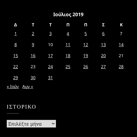
Ιούλιος 2019
Δ
Τ
Τ
Π
Π
Σ
Κ
1
2
3
4
5
6
7
8
9
10
11
12
13
14
15
16
17
18
19
20
21
22
23
24
25
26
27
28
29
30
31
« Ιούν
Αυγ »
ΙΣΤΟΡΙΚΌ
Ιστορικό