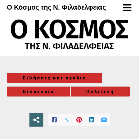
Μετάβαση
Ο Κόσμος της Ν. Φιλαδέλφειας
στο
περιεχόμενο
Ειδήσεις και σχόλια
Οικονομία
Πολιτική