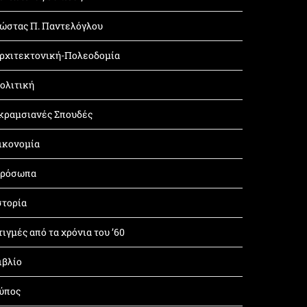
ώστας Π. Παντελόγλου
ρχιτεκτονική-Πολεοδομία
ολιτική
κραμσιανές Σπουδές
ικονομία
ρόσωπα
στορία
τιγμές από τα χρόνια του ’60
ιβλίο
ύπος