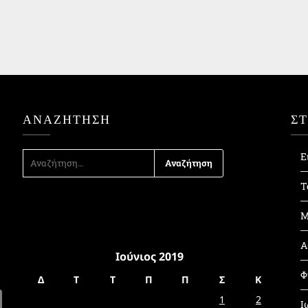
ΑΝΑΖΉΤΗΣΗ
Σ
ΑΝΑΖΉΤΗΣΗ
Ε
ΓΙΑ:
Τ
Μ
Α
Ιούνιος 2019
Φ
Δ
Τ
Τ
Π
Π
Σ
Κ
1
2
Ι