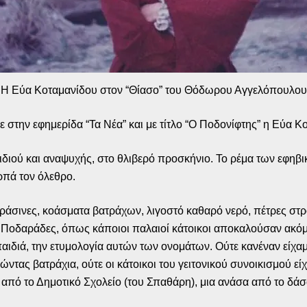
Η Εύα Κοταμανίδου στον “Θίασο” του Θόδωρου Αγγελόπουλου
 στην εφημερίδα “Τα Νέα” και με τίτλο “Ο Ποδονίφτης” η Εύα Κο
ιδιού και αναψυχής, στο θλιβερό προσκήνιο. Το ρέμα των εφηβι
ρπά τον όλεθρο.
άσινες, κοάσματα βατράχων, λιγοστό καθαρό νερό, πέτρες στρ
Ποδαράδες, όπως κάποιοι παλαιοί κάτοικοι αποκαλούσαν ακόμη
παιδιά, την ετυμολογία αυτών των ονομάτων. Ούτε κανέναν είχαμε
ντας βατράχια, ούτε οι κάτοικοι του γειτονικού συνοικισμού είχ
 από το Δημοτικό Σχολείο (του Σπαθάρη), μια ανάσα από το δάσ