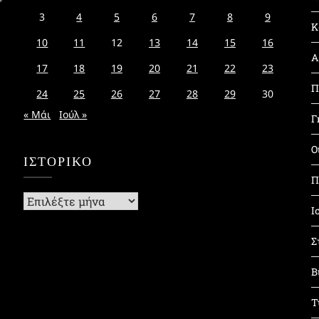
3
4
5
6
7
8
9
Κ
10
11
12
13
14
15
16
Α
17
18
19
20
21
22
23
Π
24
25
26
27
28
29
30
« Μάι
Ιούλ »
Γ
Ο
ΙΣΤΟΡΙΚΌ
Π
Ιστορικό
Ι
Σ
Β
Τ