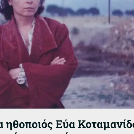
 ηθοποιός Εύα Κοταμανίδο