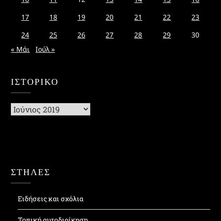
17
18
19
20
21
22
23
24
25
26
27
28
29
30
« Μάι
Ιούλ »
ΙΣΤΟΡΙΚΌ
Ιστορικό
ΣΤΗΛΕΣ
Ειδήσεις και σχόλια
Τοπική αυτοδιοίκηση