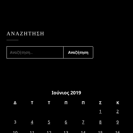
ΑΝΑΖΉΤΗΣΗ
ΑΝΑΖΉΤΗΣΗ
ΓΙΑ:
Ιούνιος 2019
Δ
Τ
Τ
Π
Π
Σ
Κ
1
2
3
4
5
6
7
8
9
10
11
12
13
14
15
16