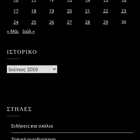
17
18
19
20
21
22
23
24
25
26
27
28
29
30
« Μάι
Ιούλ »
ΙΣΤΟΡΙΚΌ
Ιστορικό
ΣΤΗΛΕΣ
Ειδήσεις και σχόλια
Τοπική αυτοδιοίκηση