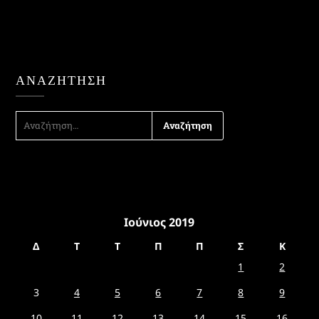
ΑΝΑΖΉΤΗΣΗ
ΑΝΑΖΉΤΗΣΗ
ΓΙΑ:
Ιούνιος 2019
Δ
Τ
Τ
Π
Π
Σ
Κ
1
2
3
4
5
6
7
8
9
10
11
12
13
14
15
16