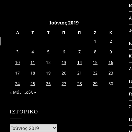
Μ
Α
Ιούνιος 2019
Φ
Δ
Τ
Τ
Π
Π
Σ
Κ
1
2
Ι
3
4
5
6
7
8
9
Κ
10
11
12
13
14
15
16
Α
17
18
19
20
21
22
23
Π
24
25
26
27
28
29
30
« Μάι
Ιούλ »
Γ
Ο
ΙΣΤΟΡΙΚΌ
Π
Ιστορικό
Ι