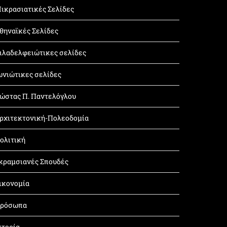
ικρασιατικές Σελίδες
θηναϊκές Σελίδες
ιλαδελφειώτικες σελίδες
ωνιώτικες σελίδες
ώστας Π. Παντελόγλου
ρχιτεκτονική-Πολεοδομία
ολιτική
κραμσιανές Σπουδές
ικονομία
ρόσωπα
στορία