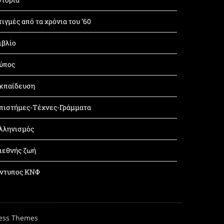
τιγμές από τα χρόνια του ’60
ιβλίο
ύπος
κπαίδευση
πιστήμες-Τέχνες-Γράμματα
λληνισμός
ιεθνής ζωή
ντυπος ΚΝΦ
ess Themes