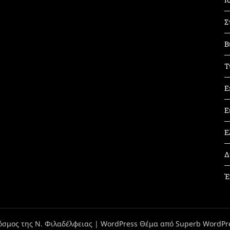
Σ
Β
Τ
Ε
Ε
Ε
Δ
Έ
όσμος της Ν. Φιλαδέλφειας
| WordPress Θέμα από
Superb WordPr