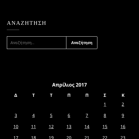
ΑΝΑΖΉΤΗΣΗ
ΑΝΑΖΉΤΗΣΗ
ΓΙΑ:
Απρίλιος 2017
Δ
Τ
Τ
Π
Π
Σ
Κ
1
2
3
4
5
6
7
8
9
10
11
12
13
14
15
16
17
18
19
20
21
22
23