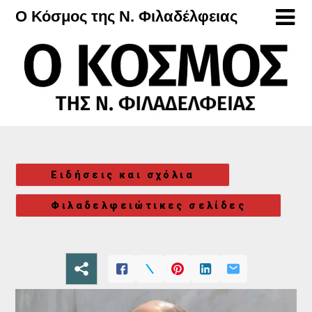
Μετάβαση
Ο Κόσμος της Ν. Φιλαδέλφειας
στο
περιεχόμενο
Ειδήσεις και σχόλια
Φιλαδελφειώτικες σελίδες