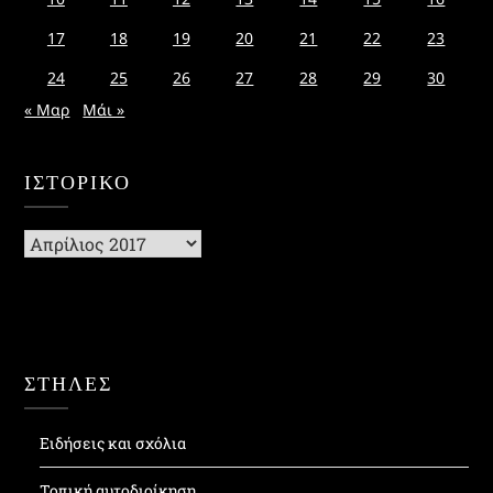
17
18
19
20
21
22
23
24
25
26
27
28
29
30
« Μαρ
Μάι »
ΙΣΤΟΡΙΚΌ
Ιστορικό
ΣΤΗΛΕΣ
Ειδήσεις και σχόλια
Τοπική αυτοδιοίκηση