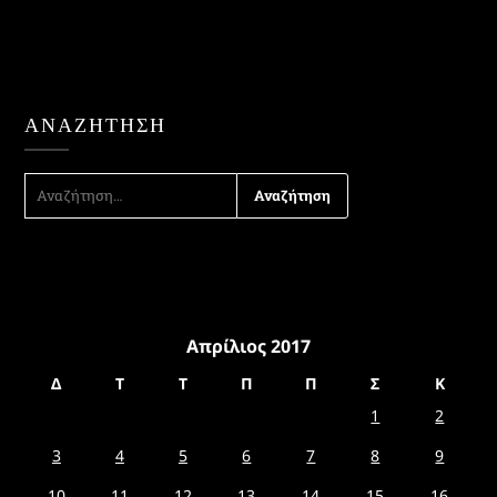
ΑΝΑΖΉΤΗΣΗ
ΑΝΑΖΉΤΗΣΗ
ΓΙΑ:
Απρίλιος 2017
Δ
Τ
Τ
Π
Π
Σ
Κ
1
2
3
4
5
6
7
8
9
10
11
12
13
14
15
16