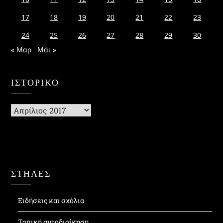
17
18
19
20
21
22
23
24
25
26
27
28
29
30
« Μαρ
Μάι »
ΙΣΤΟΡΙΚΌ
Ιστορικό
ΣΤΗΛΕΣ
Ειδήσεις και σχόλια
Τοπική αυτοδιοίκηση