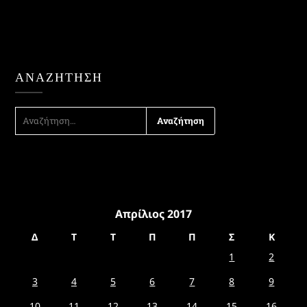
ΑΝΑΖΉΤΗΣΗ
ΑΝΑΖΉΤΗΣΗ
ΓΙΑ:
Απρίλιος 2017
Δ
Τ
Τ
Π
Π
Σ
Κ
1
2
3
4
5
6
7
8
9
10
11
12
13
14
15
16