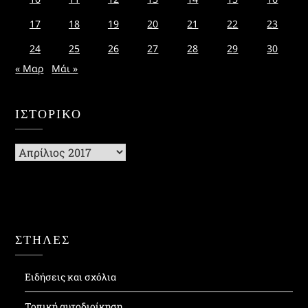
17
18
19
20
21
22
23
24
25
26
27
28
29
30
« Μαρ
Μάι »
ΙΣΤΟΡΙΚΌ
Ιστορικό
ΣΤΗΛΕΣ
Ειδήσεις και σχόλια
Τοπική αυτοδιοίκηση