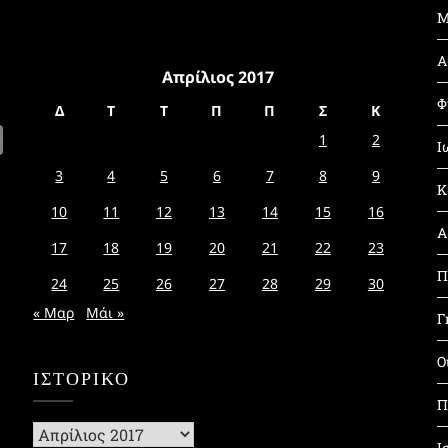
Μ
Α
Απρίλιος 2017
Φ
Δ
Τ
Τ
Π
Π
Σ
Κ
1
2
Ι
3
4
5
6
7
8
9
Κ
10
11
12
13
14
15
16
Α
17
18
19
20
21
22
23
Π
24
25
26
27
28
29
30
« Μαρ
Μάι »
Γ
Ο
ΙΣΤΟΡΙΚΌ
Π
Ιστορικό
Ι