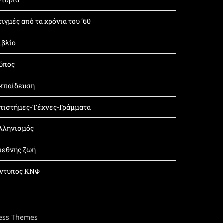
τιγμές από τα χρόνια του ’60
ιβλίο
ύπος
κπαίδευση
πιστήμες-Τέχνες-Γράμματα
λληνισμός
ιεθνής ζωή
ντυπος ΚΝΦ
ess Themes