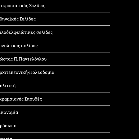
ικρασιατικές Σελίδες
θηναϊκές Σελίδες
ιλαδελφειώτικες σελίδες
ωνιώτικες σελίδες
ώστας Π. Παντελόγλου
ρχιτεκτονική-Πολεοδομία
ολιτική
κραμσιανές Σπουδές
ικονομία
ρόσωπα
στορία