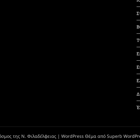
Σ
Β
Τ
Ε
Ε
Ε
Δ
Έ
όσμος της Ν. Φιλαδέλφειας
| WordPress Θέμα από
Superb WordPr