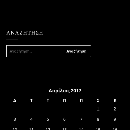
ΑΝΑΖΉΤΗΣΗ
ΑΝΑΖΉΤΗΣΗ
ΓΙΑ:
Απρίλιος 2017
Δ
Τ
Τ
Π
Π
Σ
Κ
1
2
3
4
5
6
7
8
9
10
11
12
13
14
15
16