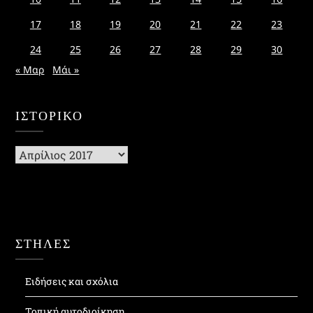
17
18
19
20
21
22
23
24
25
26
27
28
29
30
« Μαρ
Μάι »
ΙΣΤΟΡΙΚΌ
Ιστορικό
ΣΤΗΛΕΣ
Ειδήσεις και σχόλια
Τοπική αυτοδιοίκηση